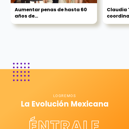
Aumentar penas de hasta 60
Claudia T
años de...
coordina
LOGREMOS
La Evolución Mexicana
ÉNTRALE