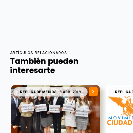
ARTÍCULOS RELACIONADOS
También pueden
interesarte
RÉPLICA DE MEDIOS
| 8 ABR. 2019
RÉPLICA 