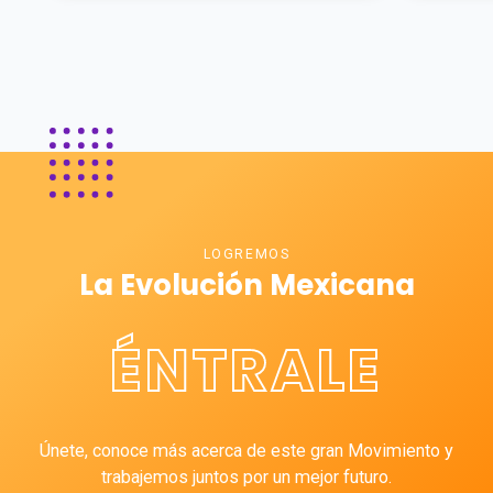
LOGREMOS
La Evolución Mexicana
ÉNTRALE
Únete, conoce más acerca de este gran Movimiento y
trabajemos juntos por un mejor futuro.