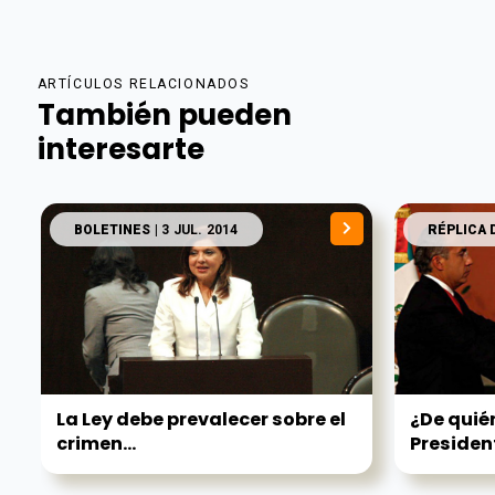
ARTÍCULOS RELACIONADOS
También pueden
interesarte
BOLETINES
| 3 JUL. 2014
RÉPLICA 
La Ley debe prevalecer sobre el
¿De quién
crimen...
Presiden