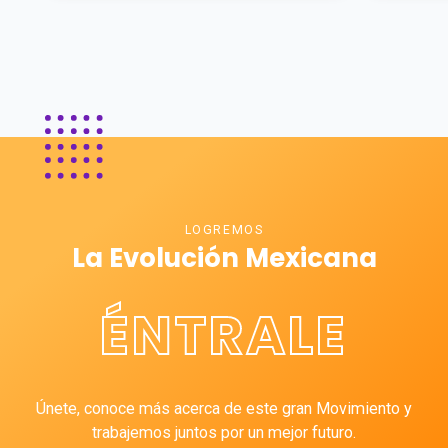
LOGREMOS
La Evolución Mexicana
ÉNTRALE
Únete, conoce más acerca de este gran Movimiento y
trabajemos juntos por un mejor futuro.