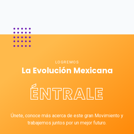
LOGREMOS
La Evolución Mexicana
ÉNTRALE
Únete, conoce más acerca de este gran Movimiento y
trabajemos juntos por un mejor futuro.