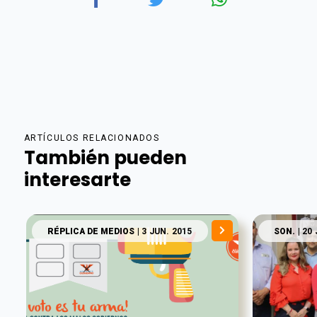
ARTÍCULOS RELACIONADOS
También pueden
interesarte
RÉPLICA DE MEDIOS
| 3 JUN. 2015
SON.
| 20