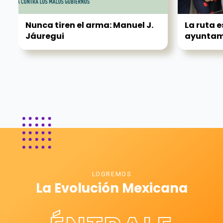
Nunca tiren el arma: Manuel J.
La ruta e
Jáuregui
ayuntami
LOGREMOS
La Evolución Mexicana