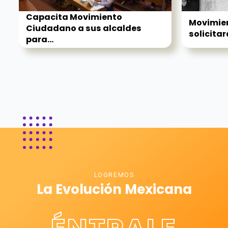
Capacita Movimiento
Movimie
Ciudadano a sus alcaldes
solicitar
para...
LOGREMOS
La Evolución Mexicana