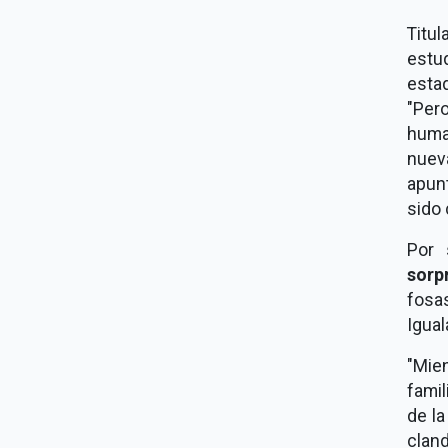
Titu
estu
esta
"Pero
huma
nuev
apun
sido 
Por 
sorp
fosas
Igua
"Mien
famil
de l
clan