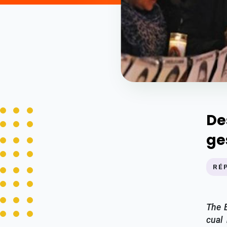
De
ge
RÉ
The E
cual