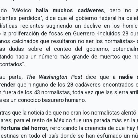
lado "México
halla muchos cadáveres
, pero no 
diantes perdidos", dice que el gobierno federal ha cele
dísticas recientes sugiriendo un declive en los homici
 la proliferación de fosas en Guerrero -incluidos 28 c
nos calcinados que resultaron no ser los normalistas- a
as dudas sobre el conteo del gobierno, potencial
tando hacia un número más grande de muertos que n
contados".
su parte,
The Washington Post
dice que a
nadie 
render
que ninguno de los 28 cadáveres encontrados e
 fuera de los 43 normalistas, toda vez que las sierra arr
la es un conocido basurero humano.
tras que la noticia de que no eran los normalistas alentó
iares, para el resto de México fue una parada más en la
a
fortuna del horror,
reforzando la creencia de que hay 
destinas en todo el país donde se han esfumado un n