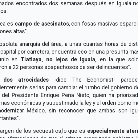
inados encontrados dos semanas después en Iguala n
los.
rea es
campo de asesinatos
, con fosas masivas esparci
ones altas".
bsoluta anarquía del área, a unas cuantas horas de dis
 capital por carretera, encuentra eco en una presunta m
unio en
Tlatlaya, no lejos de Iguala,
en la que sol
ron a 22 personas sospechosos de ser delincuentes".
s
dos atrocidades
-dice The Economist- parece
cientemente serias para cambiar el rumbo del gobierno d
 del Presidente Enrique Peña Nieto, quien ha priorizad
rmas económicas y subestimado la ley y el orden como m
odernizar México, sin reconocer que ambas son igu
tantes".
margen de los secuestros,lo que es
especialmente ater