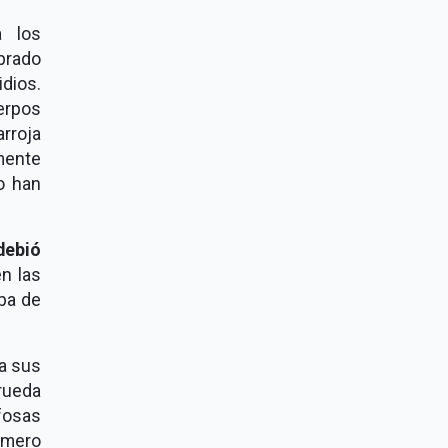
a los
brado
dios.
uerpos
rroja
mente
o han
debió
n las
iba de
 a sus
 rueda
fosas
úmero