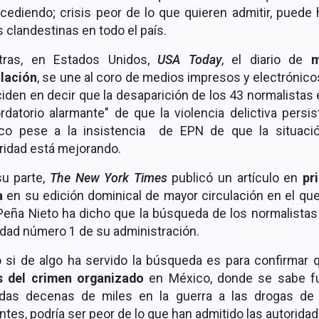
cediendo; crisis peor de lo que quieren admitir, puede
 clandestinas en todo el país.
tras, en Estados Unidos,
USA Today
, el diario de
m
ulación
, se une al coro de medios impresos y electrónic
iden en decir que la desaparición de los 43 normalistas
rdatorio alarmante" de que la violencia delictiva persi
co pese a la insistencia de EPN de que la situaci
ridad está mejorando.
su parte,
The New York Times
publicó un artículo en
pr
a
en su edición dominical de mayor circulación en el que
Peña Nieto ha dicho que la búsqueda de los normalistas 
idad número 1 de su administración.
o si de algo ha servido la búsqueda es para confirmar q
is del crimen organizado
en México, donde se sabe f
das decenas de miles en la guerra a las drogas de
ntes, podría ser peor de lo que han admitido las autoridad