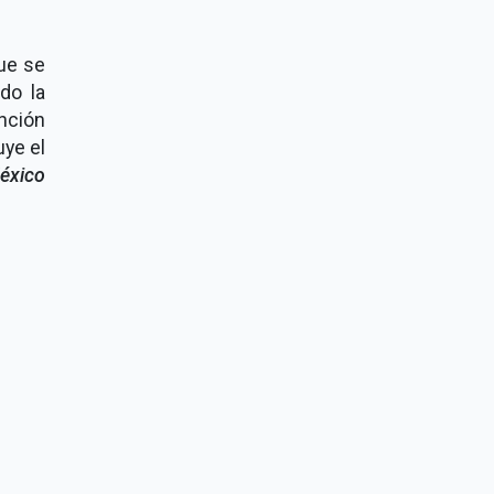
ue se
do la
nción
uye el
éxico