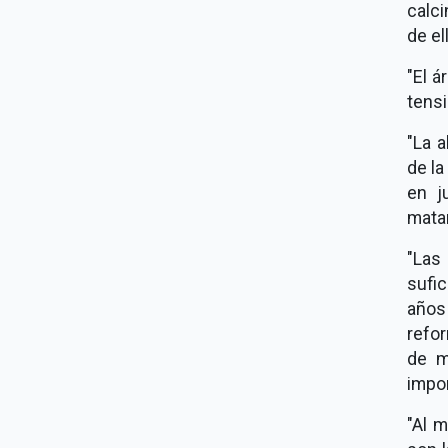
calc
de el
"El á
tensi
"La a
de la
en j
mata
"La
sufi
años
refo
de m
impor
"Al 