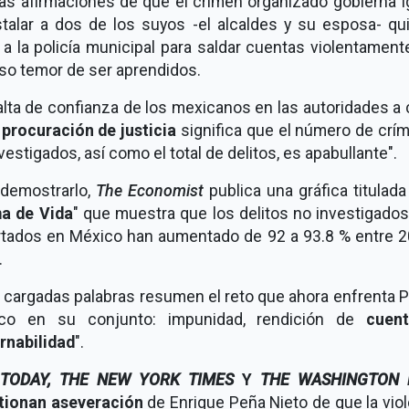
as afirmaciones de que el crimen organizado gobierna I
nstalar a dos de los suyos -el alcaldes y su esposa- qu
a la policía municipal para saldar cuentas violentamen
so temor de ser aprendidos.
alta de confianza de los mexicanos en las autoridades a
procuración de justicia
significa que el número de crí
vestigados, así como el total de delitos, es apabullante".
 demostrarlo,
The Economist
publica una gráfica titulada
a de Vida
" que muestra que los delitos no investigado
rtados en México han aumentado de 92 a 93.8 % entre 2
.
 cargadas palabras resumen el reto que ahora enfrenta 
co en su conjunto: impunidad, rendición de
cuen
rnabilidad
".
TODAY, THE NEW YORK TIMES
Y
THE WASHINGTON 
tionan aseveración
de Enrique Peña Nieto de que la vio