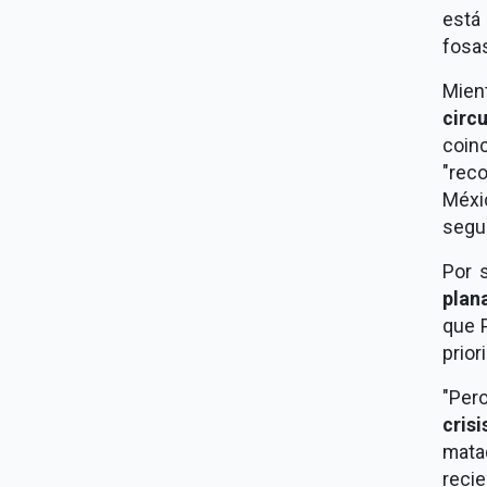
está 
fosas
Mien
circ
coinc
"reco
Méxi
segu
Por 
plan
que 
prior
"Per
cris
mata
recie