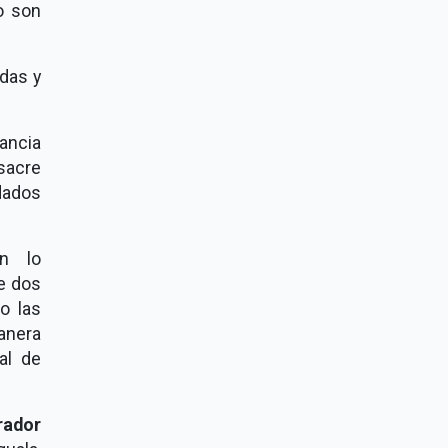
o son
das y
tancia
asacre
dados
n lo
e dos
o las
anera
al de
rador