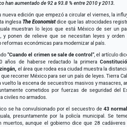
co han aumentado de 92 a 93.8 % entre 2010 y 2013.
 nueva edición que empezó a circular el viernes, la infl
ta inglesa
The Economist
dice que las atrocidades regis
guala muestran lo lejos que está México de ser un pa
s, y ponen de relieve que se necesitan leyes y orden 
 reformas económicas para modernizar al país.
lado
"Cuando el crimen se sale de control"
, el artículo di
0 años de haberse redactado la primera
Constituci
zingán,
el área que rodea esa ciudad muestra la distanc
 que recorrer México para ser un país de leyes. Tierra Ca
a vuelto la escena de secuestros masivos y masacres, 
untamente cometidos por fuerzas de seguridad del E
a civiles no armados.
ico se ha convulsionado por el secuestro de
43 normal
guala, presuntamente por la policía municipal. Se tem
n muertos, aunque el gobierno dice que 28 cadáveres