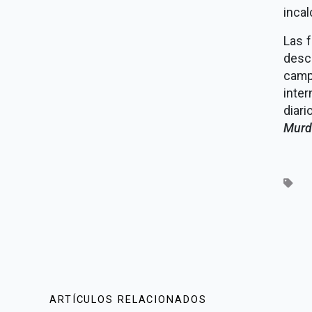
incal
Las 
desc
camp
inter
diari
Murd
ARTÍCULOS RELACIONADOS