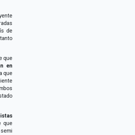
uyente
tradas
ís de
tanto
ce que
ón en
ia que
liente
ambos
stado
istas
e que
 semi