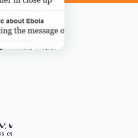
a", la
os en