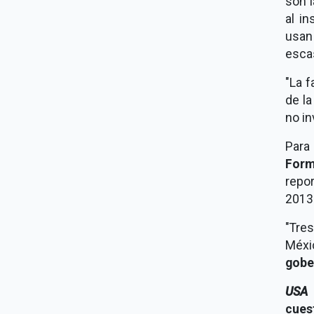
son l
al i
usan 
esca
"La f
de la
no in
Para
Form
repo
2013
"Tres
Méxi
gobe
USA 
cues