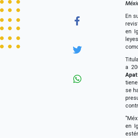
Méxi
En su
revis
en I
leye
como
Titu
a 20
Apat
tiene
se h
pres
contr
"Méx
en I
esté