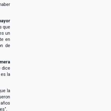
 haber
ayor
os que
 es un
ste en
ón de
imera
 dice
es la
ue la
ueron
 años
es".