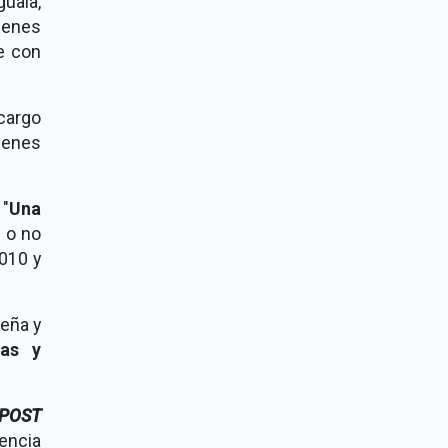
guala,
ienes
te con
 cargo
menes
 "
Una
s o no
010 y
Peña y
tas y
POST
lencia