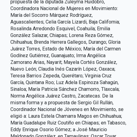
propuesta de la diputada Zuleyma Huidobro,
Coordinadora Nacional de Mujeres en Movimiento:
María del Socorro Márquez Rodríguez,
Aguascalientes; Celia García Lizardi, Baja California;
Rosalinda Arredondo Esquivel, Coahuila; Emilia
González Salazar, Chiapas; Lorena Reza Gómez,
Chihuahua; Brenda Herrera Gallegos, Durango; Gloria
Juárez Torres, Estado de México; María del Carmen
Godínez Gutiérrez, Guanajuato; Irma Angélica
Zamorano Arias, Nayarit; Mayela Cortés González,
Nuevo León; Claudia Inés Cazarín López, Oaxaca;
Teresa Barrios Zepeda, Querétaro; Virginia Cruz
García, Quintana Roo; Luz Adela Espinoza Sahagún,
Sinaloa; María Patricia Sánchez Chamorro, Tlaxcala;
Norma Angélica Juárez Castro, Zacatecas. De la
misma forma y a propuesta de Sergio Gil Rullán,
Coordinador Nacional de Jóvenes en Movimiento, se
eligió a: Laura Estela Chamarra Magos en Chihuahua;
María Guadalupe Ruiz Coutiño en Chiapas; en Tabasco,
Eddy Enrique Osorio Gómez; a José Mauricio
Maldonado González, en Tamaulipas; Oscar Tovar