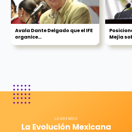
Avala Dante Delgado que el IFE
Posicion
organice...
Mejía sob
LOGREMOS
La Evolución Mexicana