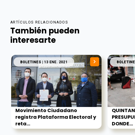
ARTÍCULOS RELACIONADOS
También pueden
interesarte
BOLETINES
| 13 ENE. 2021
BOLETINE
Movimiento Ciudadano
QUINTAN
registra Plataforma Electoral y
PRESUPU
reta...
DONDE...