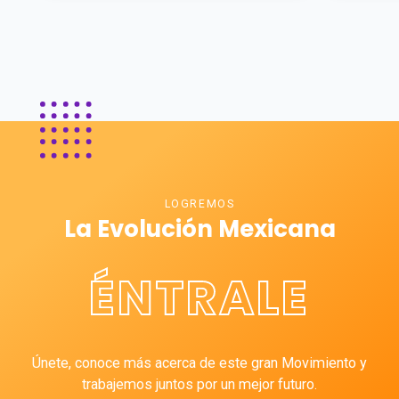
LOGREMOS
La Evolución Mexicana
ÉNTRALE
Únete, conoce más acerca de este gran Movimiento y
trabajemos juntos por un mejor futuro.