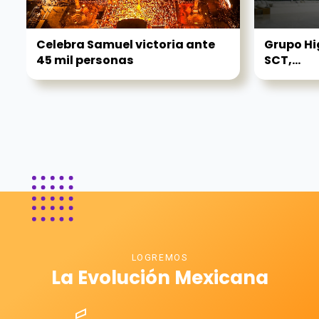
Celebra Samuel victoria ante
Grupo Hi
45 mil personas
SCT,...
LOGREMOS
La Evolución Mexicana