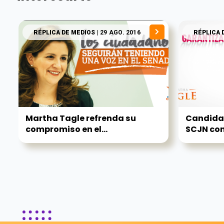
RÉPLICA DE MEDIOS
| 29 AGO. 2016
RÉPLICA 
Martha Tagle refrenda su
Candidat
compromiso en el...
SCJN com