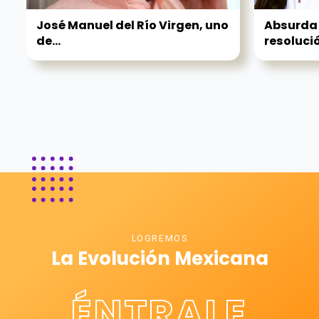
José Manuel del Río Virgen, uno
Absurda 
de...
resolució
LOGREMOS
La Evolución Mexicana
ÉNTRALE