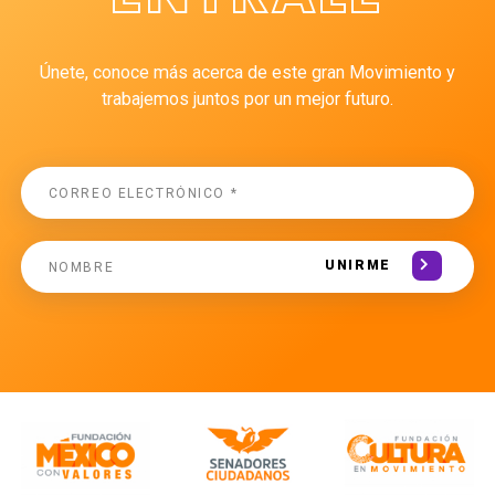
Únete, conoce más acerca de este gran Movimiento y
trabajemos juntos por un mejor futuro.
UNIRME