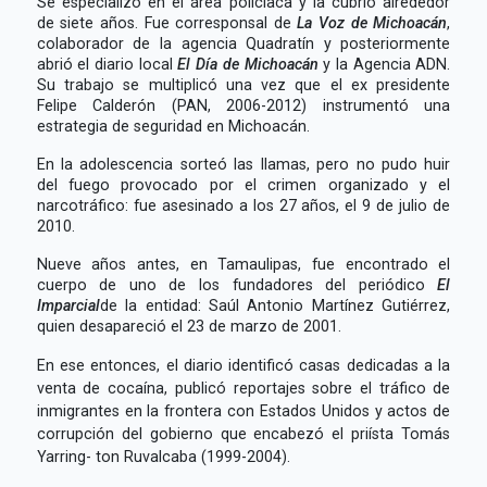
Se especializó en el área policiaca y la cubrió alrededor
de siete años. Fue corresponsal de
La Voz de Michoacán
,
colaborador de la agencia Quadratín y posteriormente
abrió el diario local
El Día de Michoacán
y la Agencia ADN.
Su trabajo se multiplicó una vez que el ex presidente
Felipe Calderón (PAN, 2006-2012) instrumentó una
estrategia de seguridad en Michoacán.
En la adolescencia sorteó las llamas, pero no pudo huir
del fuego provocado por el crimen organizado y el
narcotráfico: fue asesinado a los 27 años, el 9 de julio de
2010.
Nueve años antes, en Tamaulipas, fue encontrado el
cuerpo de uno de los fundadores del periódico
El
Imparcial
de la entidad: Saúl Antonio Martínez Gutiérrez,
quien desapareció el 23 de marzo de 2001.
E
n ese entonces, el diario identificó casas dedicadas a la
venta de cocaína, publicó reportajes sobre el tráfico de
inmigrantes en la frontera con Estados Unidos y actos de
corrupción del gobierno que encabezó el priísta Tomás
Yarring- ton Ruvalcaba (1999-2004).