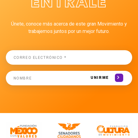
ÉNTRALE
Únete, conoce más acerca de este gran Movimiento y
trabajemos juntos por un mejor futuro.
UNIRME