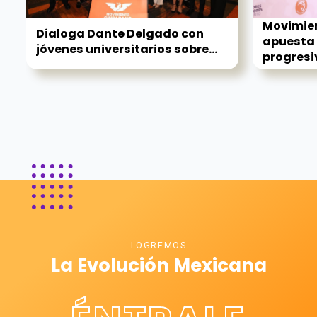
Movimie
Dialoga Dante Delgado con
apuesta 
jóvenes universitarios sobre...
progresi
LOGREMOS
La Evolución Mexicana