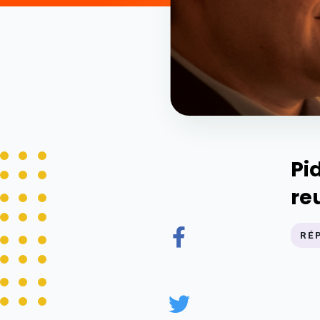
Pi
re
RÉ