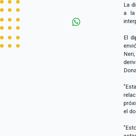
La d
a la
inte
El d
envi
Neri
deri
Dona
"Est
rela
próx
el d
"Es
esta