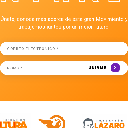
Únete, conoce más acerca de este gran Movimiento y
trabajemos juntos por un mejor futuro.
UNIRME