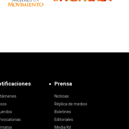
tificaciones
Prensa
ctámenes
Noticias
isos
Réplica de medios
uerdos
Boletines
nvocatorias
Editoriales
rmatos
Media Kit