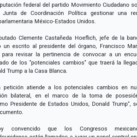
iputación federal del partido Movimiento Ciudadano sol
 Junta de Coordinación Política gestionar una re
rparlamentaria México-Estados Unidos.
iputado Clemente Castañeda Hoeflich, jefe de la ban
ó un escrito al presidente del órgano, Francisco Mar
, para revisar la pertinencia de convocar a un encu
vado de los "potenciales cambios" que traerá la llega
ld Trump a la Casa Blanca.
a petición atiende a los potenciales cambios en nu
ción bilateral, en el marco de la toma de posesió
imo Presidente de Estados Unidos, Donald Trump", s
ocumento.
toy convencido que los Congresos mexica
dounidense están llamados a jugar un papel central en