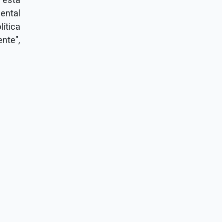
ental
ítica
nte",