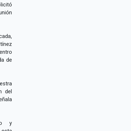
icitó
unión
cada,
tínez
entro
da de
estra
n del
eñala
no y
 esta