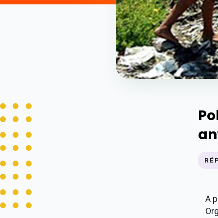
Po
an
RÉ
A p
Or