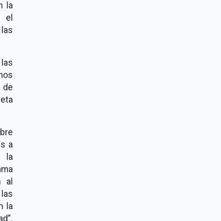
n la
 el
 las
 las
mos
n de
neta
bre
es a
 la
ama
n al
las
n la
dad
.