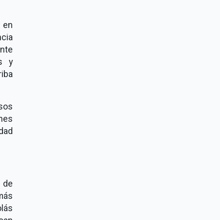
 en
cia
ente
s y
riba
sos
nes
dad
s de
 más
olás