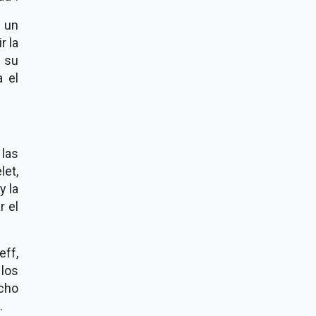
 un
r la
 su
a el
 las
let,
y la
r el
eff,
los
icho
.