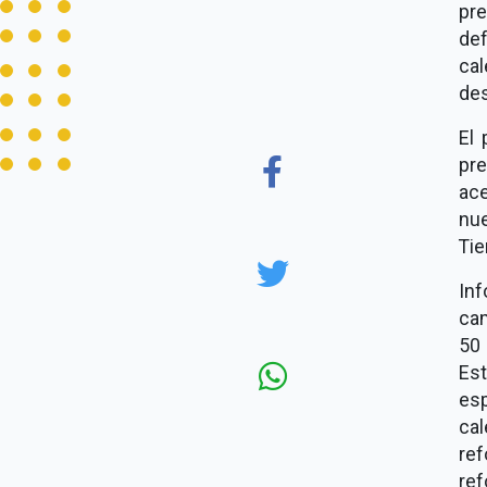
pre
de
cal
des
El 
pr
ace
nue
Tie
In
cam
50
Es
esp
ca
ref
ref