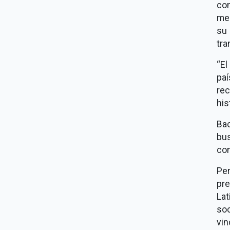
con
mes
su
tra
El
paí
rec
his
Bac
bu
com
Pe
pre
La
so
vin