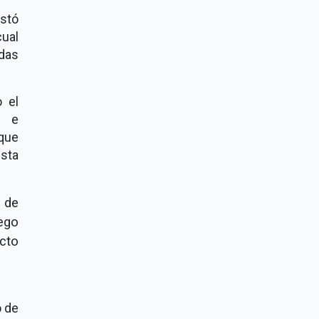
estó
cual
adas
o el
d e
 que
sta
a de
uego
ecto
o de