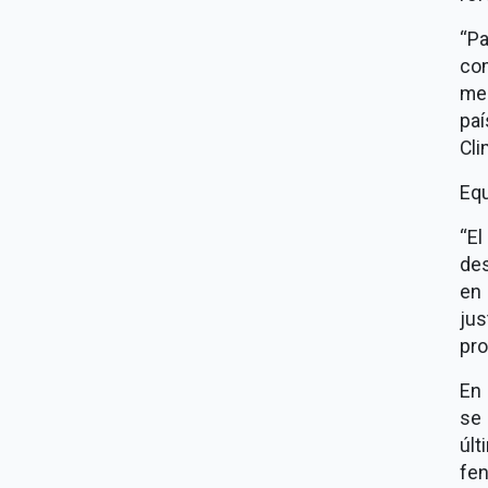
P
co
me
paí
Cli
Equ
El
de
en 
jus
pro
En 
se
últ
fen