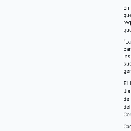
En 
que
req
qu
La
ca
ins
su
gen
El 
Jia
de 
de
Con
Cad