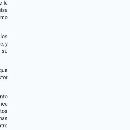
e la
ulsa
omo
los
jo, y
 su
 que
tor
nto
rica
tos
nas
ntre