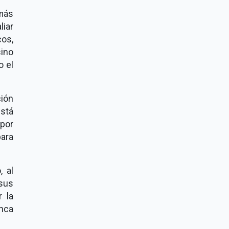
 más
liar
os,
ino
o el
ción
stá
por
ara
, al
sus
r la
enca