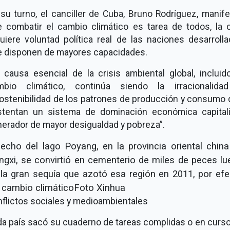
su turno, el canciller de Cuba, Bruno Rodríguez, manif
 combatir el cambio climático es tarea de todos, la 
uiere voluntad política real de las naciones desarroll
e disponen de mayores capacidades.
 causa esencial de la crisis ambiental global, incluid
mbio climático, continúa siendo la irracionalida
ostenibilidad de los patrones de producción y consumo
stentan un sistema de dominación económica capitali
erador de mayor desigualdad y pobreza
.
lecho del lago Poyang, en la provincia oriental chin
ngxi, se convirtió en cementerio de miles de peces l
la gran sequía que azotó esa región en 2011, por ef
l cambio climáticoFoto Xinhua
flictos sociales y medioambientales
a país sacó su cuaderno de tareas complidas o en curs