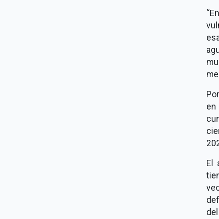
En
vul
es
ag
mue
me
Por
en
cu
ci
20
El 
ti
ve
def
del