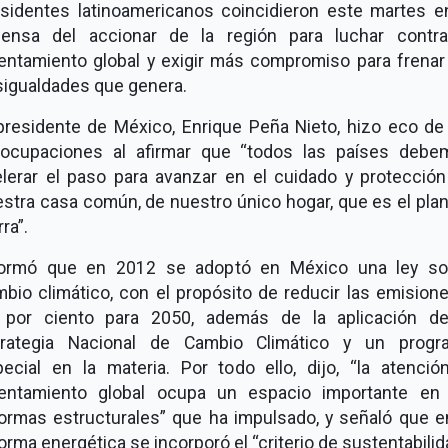
sidentes latinoamericanos coincidieron este martes e
fensa del accionar de la región para luchar contra
entamiento global y exigir más compromiso para frenar
igualdades que genera.
presidente de México, Enrique Peña Nieto, hizo eco de
eocupaciones al afirmar que
todos las países debe
lerar el paso para avanzar en el cuidado y protecció
stra casa común, de nuestro único hogar, que es el pla
rra
.
formó que en 2012 se adoptó en México una ley so
bio climático, con el propósito de reducir las emision
 por ciento para 2050, además de la aplicación de
trategia Nacional de Cambio Climático y un progr
ecial en la materia. Por todo ello, dijo,
la atenció
lentamiento global ocupa un espacio importante en 
ormas estructurales
que ha impulsado, y señaló que e
orma energética se incorporó el
criterio de sustentabili