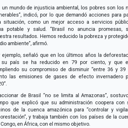
 un mundo de injusticia ambiental, los pobres son los
nerables
, indicó, por lo que demandó acciones para pa
a situación, como un mejor acceso a servicios públic
ua potable y salud.
Brasil no anuncia promesas, s
stra resultados. Hemos reducido la pobreza y protegid
dio ambiente
, afirmó.
 ejemplo, señaló que en los últimos años la deforesta
 su país se ha reducido en 79 por ciento, y que e
mpliendo su compromiso de disminuir
entre 36 y 39 
ento las emisiones de gases de efecto invernadero p
20
.
accionar de Brasil
no se limita al Amazonas
, sostuvo
empo que explicó que su administración coopera con 
cinos de la cuenca amazónica para
controlar y vigila
orestación
, y trabaja también con los países de la cu
 Congo, en África, con el mismo objetivo.