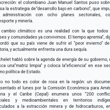
creción: el colombiano Juan Manuel Santos puso sobr
a la estrategia de
desarrollo bajo en carbono
, que imp
 administración con ocho planes sectoriales, c
nsporte y minería.
 cambio climático es una realidad con la que todos 
ses y comunidades ya convivimos. El tiempo apremia
, di
ordó que su país viene de sufrir el
peor invierno
de
toria, y actualmente enfrenta una dura sequía.
helet habló sobre la agenda de energía de su gobierno,
sca una
matriz limpia
y coloca la
eficiencia
en ese sec
o política de Estado.
ro no todo es color de rosa en la región: un docume
sentado el lunes por la Comisión Económica para Amé
tina y el Caribe (Cepal) enumera unos
200 conflic
ciales y medioambientales en territorios indíge
culados a la extracción minera y de hidrocarburos, e