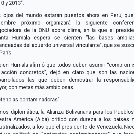
10 y 2013
.
s ojos del mundo estarán puestos ahora en Perú, que
ciembre próximo organizará la siguiente conferen
ociadora de la ONU sobre clima, en la que el presid
lanta Humala espera se sienten
las bases amplia
anceadas del acuerdo universal vinculante
, que se susc
París.
 bien Humala afirmó que todos deben asumir
compromi
 acción concretos
, dejó en claro que son las nacio
sarrollados las que deben demostrar la responsabili
or, con metas más ambiciosas.
tencias contaminadoras
os diplomática, la Alianza Bolivariana para los Pueblo
stra América (Alba) criticó con dureza a los países
ustrializados, a los que el presidente de Venezuela, Nic