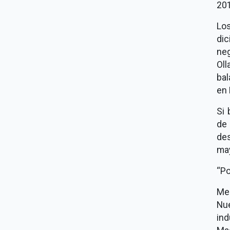
20
Lo
di
neg
Ol
bal
en 
Si
de
de
may
Po
Men
Nue
ind