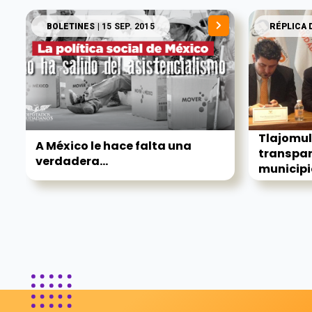
BOLETINES
| 15 SEP. 2015
RÉPLICA 
Tlajomul
A México le hace falta una
transpar
verdadera...
municipio