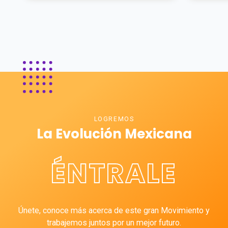
LOGREMOS
La Evolución Mexicana
ÉNTRALE
Únete, conoce más acerca de este gran Movimiento y
trabajemos juntos por un mejor futuro.