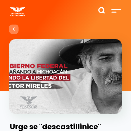
Urge se "descastillinice"