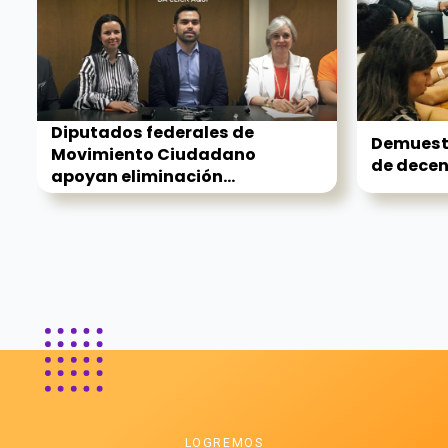
Diputados federales de
Demuestr
Movimiento Ciudadano
de decenc
apoyan eliminación...
LOGREMOS