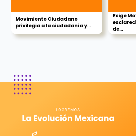
Exige M
Movimiento Ciudadano
esclarec
privilegia a la ciudadanía y...
de...
LOGREMOS
La Evolución Mexicana