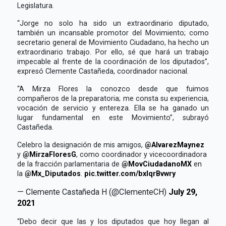
Legislatura.
“Jorge no solo ha sido un extraordinario diputado,
también un incansable promotor del Movimiento; como
secretario general de Movimiento Ciudadano, ha hecho un
extraordinario trabajo. Por ello, sé que hará un trabajo
impecable al frente de la coordinación de los diputados”,
expresó Clemente Castañeda, coordinador nacional.
“A Mirza Flores la conozco desde que fuimos
compañeros de la preparatoria; me consta su experiencia,
vocación de servicio y entereza. Ella se ha ganado un
lugar fundamental en este Movimiento”, subrayó
Castañeda.
Celebro la designación de mis amigos,
@AlvarezMaynez
y
@MirzaFloresG
, como coordinador y vicecoordinadora
de la fracción parlamentaria de
@MovCiudadanoMX
en
la
@Mx_Diputados
.
pic.twitter.com/bxlqrBvwry
— Clemente Castañeda H (@ClementeCH)
July 29,
2021
“Debo decir que las y los diputados que hoy llegan al