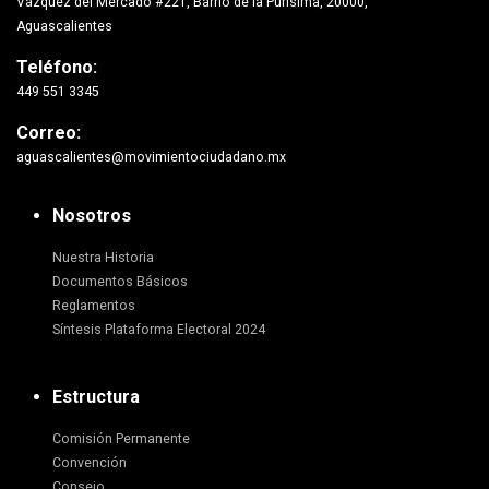
Vázquez del Mercado #221, Barrio de la Purísima, 20000,
Aguascalientes
Teléfono:
449 551 3345
Correo:
aguascalientes@movimientociudadano.mx
Nosotros
Nuestra Historia
Documentos Básicos
Reglamentos
Síntesis Plataforma Electoral 2024
Estructura
Comisión Permanente
Convención
Consejo