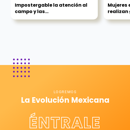
Impostergable la atención al
Mujeres 
campo y las...
realizan
LOGREMOS
La Evolución Mexicana
ÉNTRALE