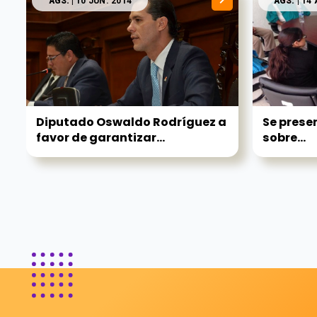
AGS.
| 10 JUN. 2014
AGS.
| 14
Diputado Oswaldo Rodríguez a
Se prese
favor de garantizar...
sobre...