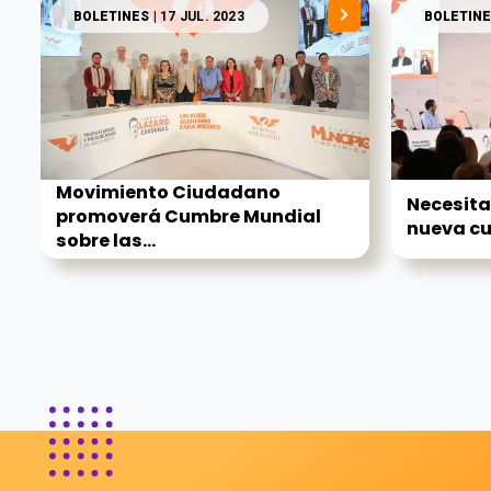
BOLETINES
| 17 JUL. 2023
BOLETINE
Movimiento Ciudadano
Necesita
promoverá Cumbre Mundial
nueva cu
sobre las...