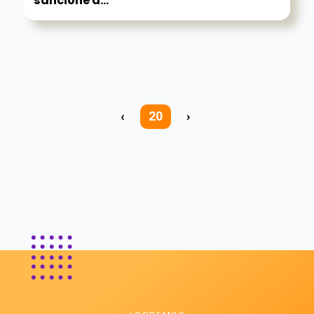
sancione a...
‹
20
›