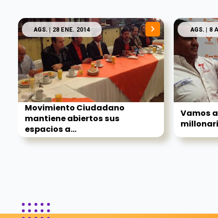
AGS.
| 28 ENE. 2014
AGS.
| 8 
Movimiento Ciudadano
Vamos a
mantiene abiertos sus
millonari
espacios a...