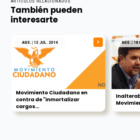
ARTÍCULOS RELACIONADOS
También pueden
interesarte
AGS.
| 12 JUL. 2014
AGS.
| 18
Movimiento Ciudadano en
Inalterab
contra de "inmortalizar
Movimien
cargos...