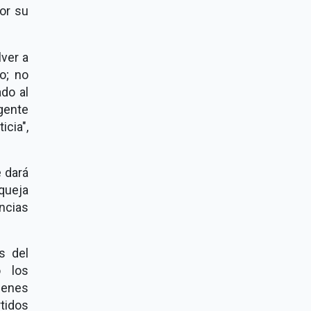
por su
lver a
o; no
do al
gente
cia",
e dará
queja
ncias
s del
o los
enes
tidos