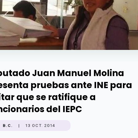
putado Juan Manuel Molina
esenta pruebas ante INE para
itar que se ratifique a
ncionarios del IEPC
B.C.
|
13 OCT. 2014