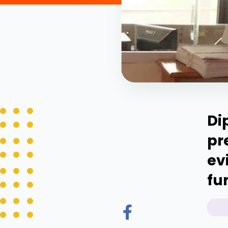
Di
pr
ev
fu