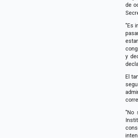
de oc
Secre
"Es i
pasa
esta
cong
y de
decla
El ta
segu
admi
corr
"No 
Inst
con
inte