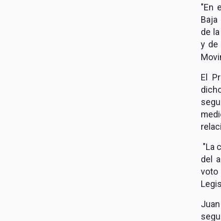
"En e
Baja 
de la
y de 
Movi
El P
dich
segu
medi
relac
"La c
del 
voto
Legis
Juan
segu