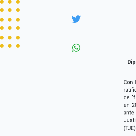
Dip
Con l
ratif
de "f
en 2
ante
Justi
(TJE)