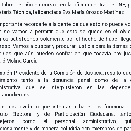
tubre del año en curso, en la oficina central del INE, 
taria Técnica, la licenciada Eva María Orozco Martínez.
mportante recordarle a la gente de que esto no puede vo
r, no vamos a permitir que esto se quede en el olvid
mos satisfechos solamente por el hecho de haber llega
reso. Vamos a buscar y procurar justicia para la demás 
cirles que aún pueden confiar en que todavía hay justi
ró Molina García.
mbién Presidente de la Comisión de Justicia, resaltó qu
imiento tanto a la denuncia penal como de la 
nistrativa que se interpusieron en las depende
espondientes.
se nos olvida lo que intentaron hacer los funcionario
ituto Electoral y de Participación Ciudadana, tant
sejeros como el personal administrativo, qui
ncionalmente y de manera coludida con miembros de par