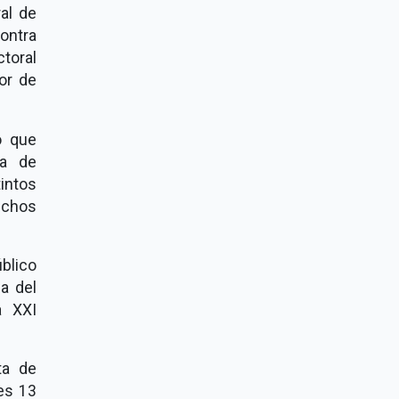
ral de
contra
ctoral
dor de
ó que
ta de
intos
echos
úblico
a del
a XXI
ta de
es 13