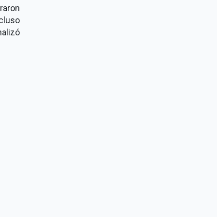
raron
cluso
alizó