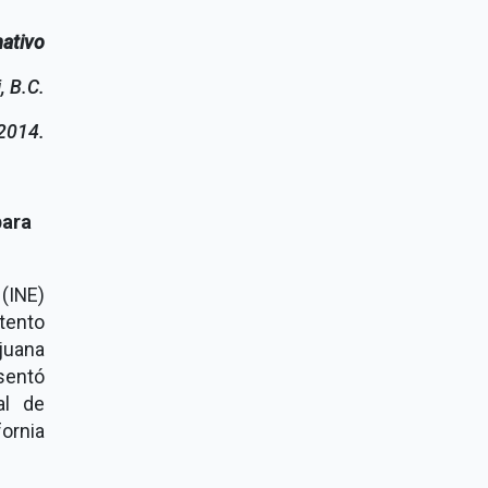
mativo
, B.C.
 2014.
para
 (INE)
ntento
ijuana
sentó
al de
fornia