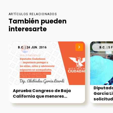
ARTÍCULOS RELACIONADOS
También pueden
interesarte
B.C.
| 24 JUN. 2016
B.C.
| 5 
Diputado
Aprueba Congreso de Baja
García L
California que menores...
solicitud.