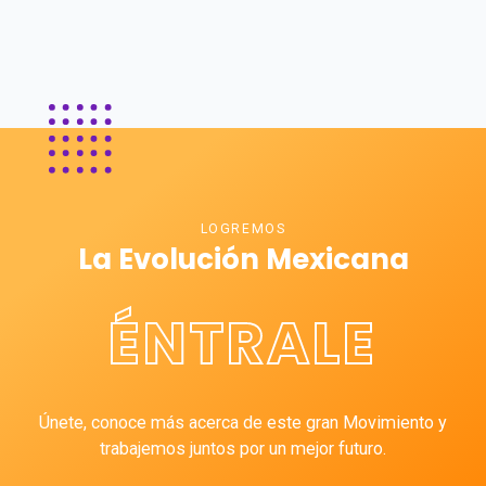
LOGREMOS
La Evolución Mexicana
ÉNTRALE
Únete, conoce más acerca de este gran Movimiento y
trabajemos juntos por un mejor futuro.