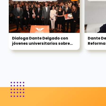
Dialoga Dante Delgado con
Dante De
jóvenes universitarios sobre...
Reforma E