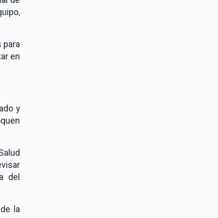
quipo,
s para
tar en
ado y
oquen
 Salud
visar
a del
 de la