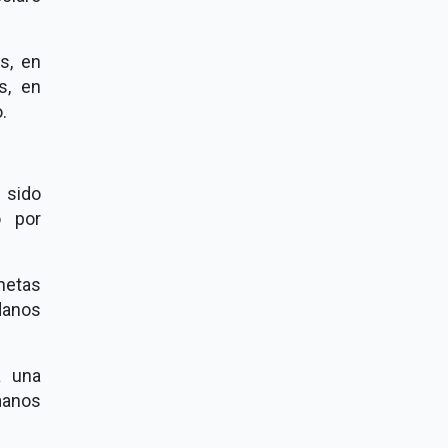
s, en
s, en
.
 sido
o por
netas
danos
a una
manos