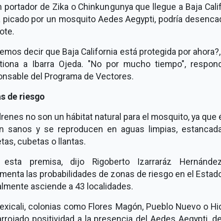
 portador de Zika o Chinkungunya que llegue a Baja Cali
a picado por un mosquito Aedes Aegypti, podría desenca
ote.
mos decir que Baja California está protegida por ahora?,
tiona a Ibarra Ojeda. "No por mucho tiempo", respond
onsable del Programa de Vectores.
s de riesgo
renes no son un hábitat natural para el mosquito, ya que
n sanos y se reproducen en aguas limpias, estancad
as, cubetas o llantas.
 esta premisa, dijo Rigoberto Izarraráz Hernánde
menta las probabilidades de zonas de riesgo en el Estad
lmente asciende a 43 localidades.
exicali, colonias como Flores Magón, Pueblo Nuevo o Hid
rrojado positividad a la presencia del Aedes Aegypti, d