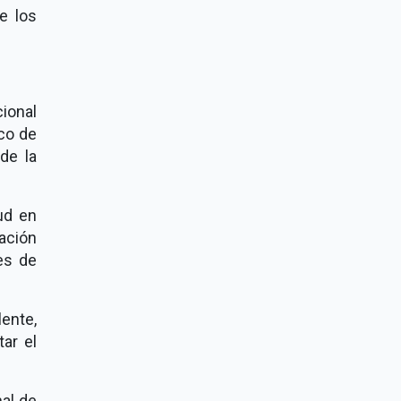
e los
cional
co de
de la
ud en
lación
es de
lente,
ar el
al de