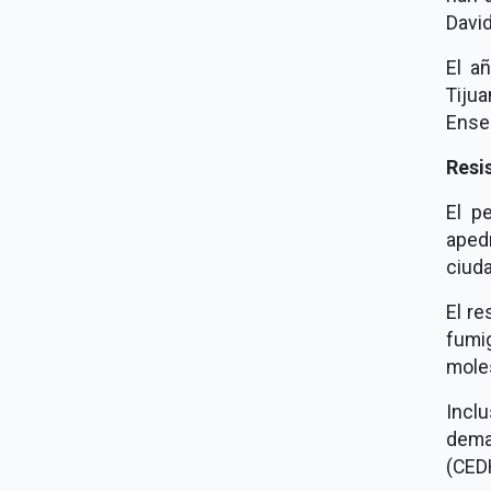
David
El a
Tiju
Ensen
Resi
El p
aped
ciuda
El r
fumi
mole
Incl
dema
(CED