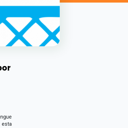
por
engue
 esta