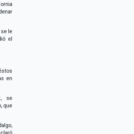
fornia
denar
 se le
ió el
 éstos
as en
z, se
o, que
algo,
eclaró