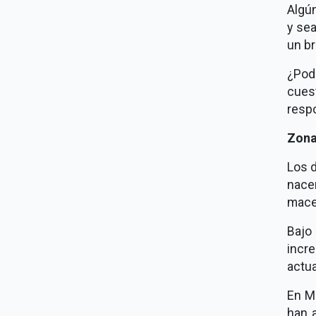
Algún
y se
un br
¿Pode
cues
resp
Zona
Los d
nace
macet
Bajo
incre
actua
En M
han a