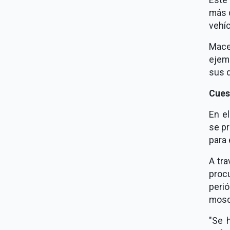
más d
vehíc
Macet
ejemp
sus d
Cues
En e
se p
para 
A tra
proc
peri
mosq
"Se h