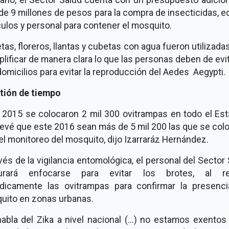
e 9 millones de pesos para la compra de insecticidas, e
ulos y personal para contener el mosquito.
as, floreros, llantas y cubetas con agua fueron utilizada
lificar de manera clara lo que las personas deben de evi
omicilios para evitar la reproducción del Aedes Aegypti.
tión de tiempo
l 2015 se colocaron 2 mil 300 ovitrampas en todo el Est
revé que este 2016 sean más de 5 mil 200 las que se col
el monitoreo del mosquito, dijo Izarraráz Hernández.
vés de la vigilancia entomológica, el personal del Sector
urará enfocarse para evitar los brotes, al re
ódicamente las ovitrampas para confirmar la presenci
uito en zonas urbanas.
abla del Zika a nivel nacional (...) no estamos exentos