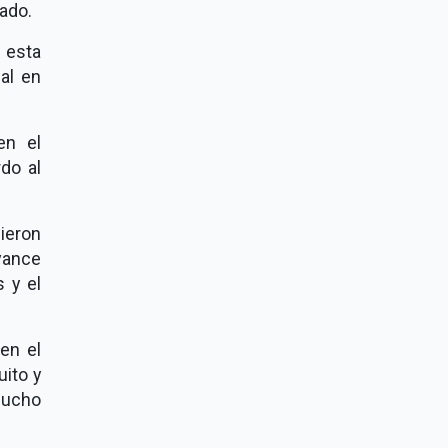
tado.
 esta
al en
en el
rdo al
ieron
avance
 y el
en el
uito y
mucho