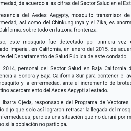
medad, de acuerdo a las cifras del Sector Salud en el Es
resencia del Aedes Aegypty, mosquito transmisor de
rmedad, así como del Chinkungunya y el Zika, es anorm
California, sobre todo en la zona fronteriza.
uso, este mosquito fue detectado por primera vez 
do Imperial, en California, en enero del 2015, de acue
rte del Departamento de Salud Pública de este condado.
l 2014, personal del Sector Salud en Baja California d
encia a Sonora y Baja California Sur para contener el 
mosquito y la enfermedad, ante el incremento de brotes
tino acercamiento del Aedes Aegypti al estado.
d Ibarra Ojeda, responsable del Programa de Vectores 
o dijo que solo así lograron retrasar la llegada del mosq
enfermedades, pero es una situación que no durará por 
o si la población no participa.