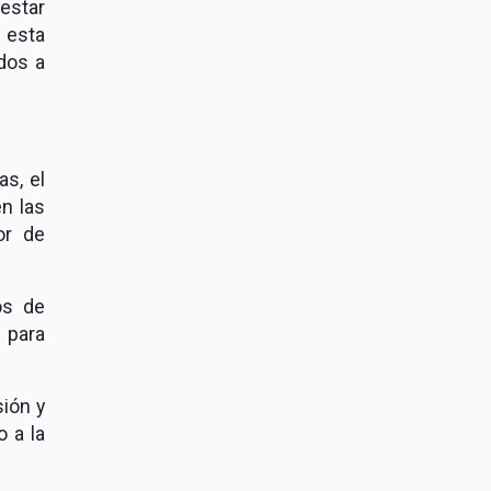
estar
 esta
dos a
as, el
n las
or de
os de
 para
sión y
o a la