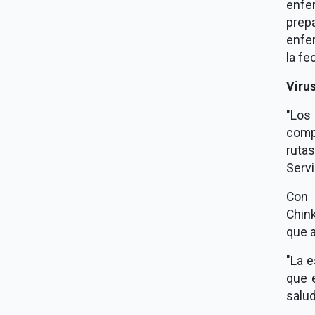
enfe
prep
enfe
la fe
Viru
"Los 
comp
ruta
Servi
Con 
Chin
que a
"La e
que e
salud