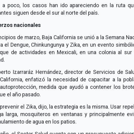
 a poco, los casos han ido apareciendo en la ruta qu
ntes siguen desde el sur al norte del país.
erzos nacionales
ncipios de marzo, Baja California se unió a la Semana Na
ra el Dengue, Chinkungunya y Zika, en un evento simbóli
nque de actividades en Mexicali, en una colonia al sur 
d.
berto Izarraráz Hernández, director de Servicios de Sal
California, enfatizó la necesidad de capacitar a la pob
 autoprotección, medida que ayudó a contener los brot
ue el año pasado.
prevenir el Zika, dijo, la estrategia es la misma. Usar repe
a larga, mosquiteros en ventanas y principalmente evit
ulamiento de agua en los patios.
 año, el Sector Salud cuenta con un presupuesto adicion