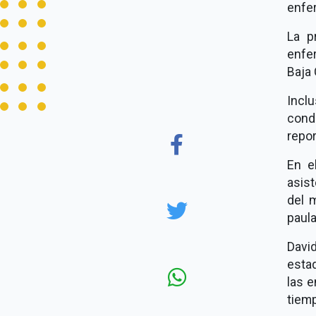
enfer
La p
enfe
Baja 
Incl
conda
repo
En e
asist
del 
paula
Davi
estad
las 
tiemp