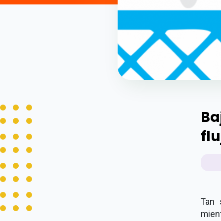
Ba
fl
Tan 
mien