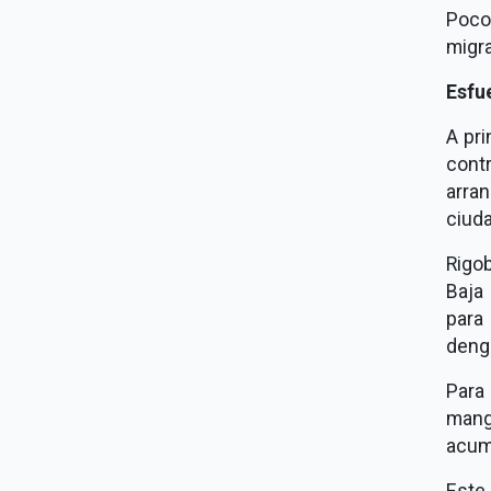
Poco
migra
Esfu
A pri
cont
arra
ciuda
Rigo
Baja 
para
deng
Para 
mang
acum
Este