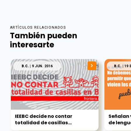
ARTÍCULOS RELACIONADOS
También pueden
interesarte
B.C.
| 9 JUN. 2016
B.C.
| 19 
IEEBC decide no contar
Señalan v
totalidad de casillas...
de lengu