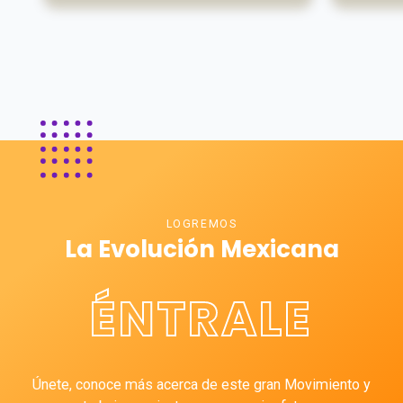
LOGREMOS
La Evolución Mexicana
ÉNTRALE
Únete, conoce más acerca de este gran Movimiento y