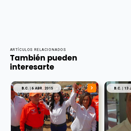
ARTÍCULOS RELACIONADOS
También pueden
interesarte
B.C.
| 6 ABR. 2015
B.C.
| 13 