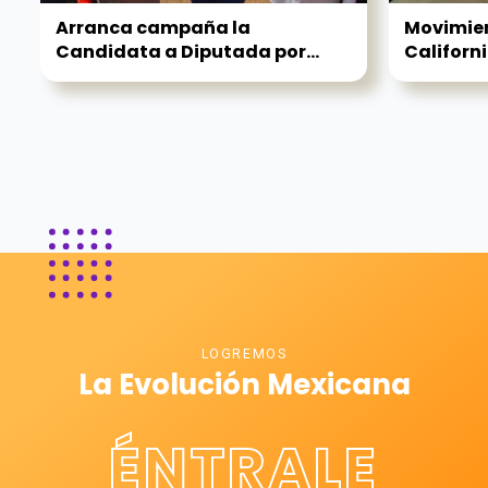
Arranca campaña la
Movimie
Candidata a Diputada por...
Californ
LOGREMOS
La Evolución Mexicana
ÉNTRALE