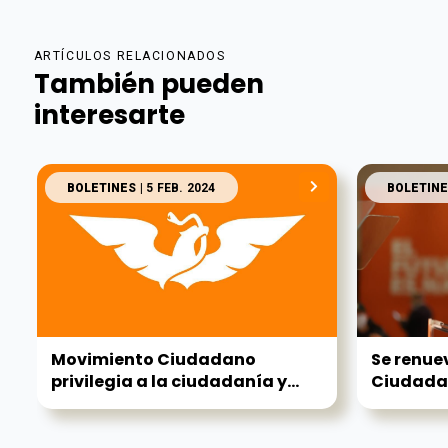
ARTÍCULOS RELACIONADOS
También pueden
interesarte
BOLETINES
| 5 FEB. 2024
BOLETINE
Movimiento Ciudadano
Se renue
privilegia a la ciudadanía y...
Ciudadan