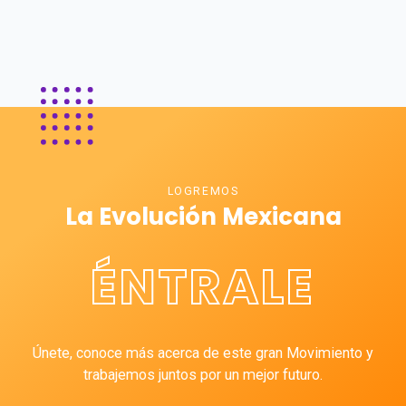
LOGREMOS
La Evolución Mexicana
ÉNTRALE
Únete, conoce más acerca de este gran Movimiento y
trabajemos juntos por un mejor futuro.