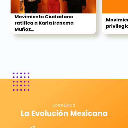
Movimiento Ciudadano
Movimie
ratifica a Karla Irasema
privilegi
Muñoz...
LOGREMOS
La Evolución Mexicana