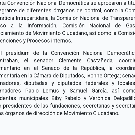
sta Convención Nacional Democrática se aprobaron a titu
tegrante de diferentes órrganos de control, como la Com
sticia Intrapartidaria, la Comisión Nacional de Transpare
so a la Información, Comisión Nacional de Ga
nciamiento de Movimiento Ciudadano, así como la Comisi
enciones y Procesos internos.
l presídium de la Convención Nacional Democráti
ntraban, el senador Clemente Castañeda, coordi
amentario en el Senado de la República, la coordin
mentaria en la Cámara de Diputados, Ivonne Ortega; sen
nadores, diputadas y diputados federales y locales
rnadores Pablo Lemus y Samuel García, así com
identas municipales Biby Rabelo y Verónica Delgadillo
 presidentes de las fundaciones, secretarias y secretar
s órganos de dirección de Movimiento Ciudadano.