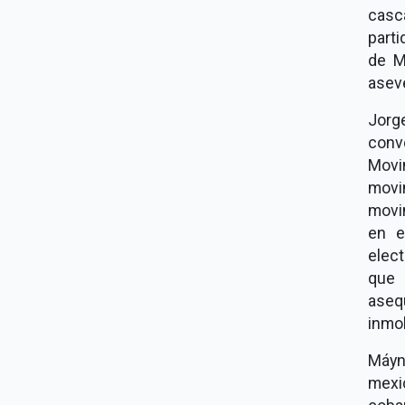
casc
parti
de M
asev
Jorg
conv
Movi
movi
movim
en e
elec
que 
aseq
inmob
Máyn
mexic