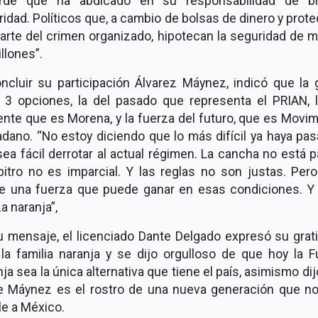
rde que ha abdicado en su responsabilidad de br
idad. Políticos que, a cambio de bolsas de dinero y prot
arte del crimen organizado, hipotecan la seguridad de m
llones”.
oncluir su participación Álvarez Máynez, indicó que la 
e 3 opciones, la del pasado que representa el PRIAN, l
nte que es Morena, y la fuerza del futuro, que es Movi
dano. “No estoy diciendo que lo más difícil ya haya pa
ea fácil derrotar al actual régimen. La cancha no está p
bitro no es imparcial. Y las reglas no son justas. Per
te una fuerza que puede ganar en esas condiciones. Y 
a naranja”,
u mensaje, el licenciado Dante Delgado expresó su grati
 la familia naranja y se dijo orgulloso de que hoy la F
ja sea la única alternativa que tiene el país, asimismo di
e Máynez es el rostro de una nueva generación que no
rle a México.