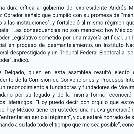
na dura crítica al gobierno del expresidente Andrés M
z Obrador señaló que cumplió con su promesa de “mand
o a las instituciones”, y fortaleció al mismo régimen qu
atir. “Las consecuencias no son menores: hoy México 
der Legislativo sometido por una mayoría artificial, un
cial en proceso de desmantelamiento, un Instituto Nac
oral desprestigiado y un Tribunal Federal Electoral al se
oder”, indicó.
e Delgado, quien en esta asamblea resultó electo
idente de la Comisión de Convenciones y Procesos Inte
 un reconocimiento a fundadoras y fundadores de Movim
adano por su legado y de la misma forma reconoció 
os liderazgos: “Hoy puedo decir con orgullo que estoy
ue hoy México tiene en ustedes una nueva generación, 
“enfrentar en serio al régimen”, y que estaré honrado de 
ando a su lado todo el tiempo que me sea posible”, conc