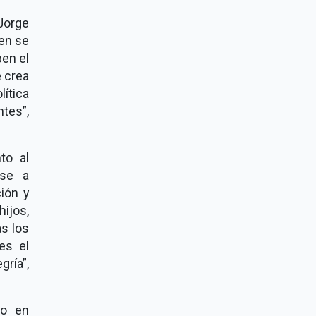
Jorge
ien se
ben el
e crea
lítica
tes”,
to al
ese a
ión y
ijos,
s los
es el
gría”,
do en