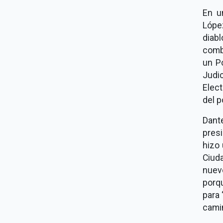
En u
Lópe
diabl
comb
un Po
Judi
Elect
del p
Dant
pres
hizo
Ciud
nuev
porq
para 
camin