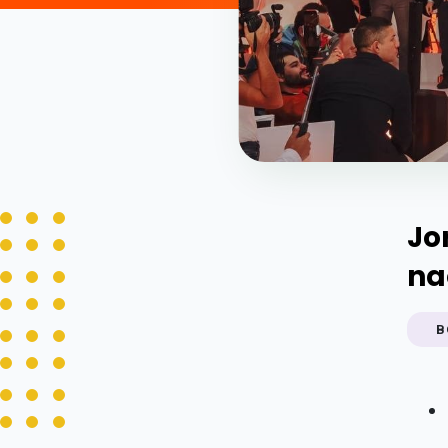
Jo
na
B