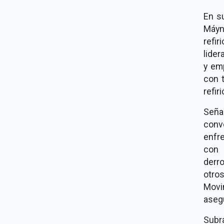
En s
Máyne
refir
lider
y emp
con 
refiri
Seña
conv
enfr
con 
derr
otro
Movim
aseg
Subr