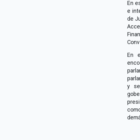
En e
e in
de Ju
Acce
Fina
Conv
En e
enco
parl
parla
y se
gobe
pres
como
demá