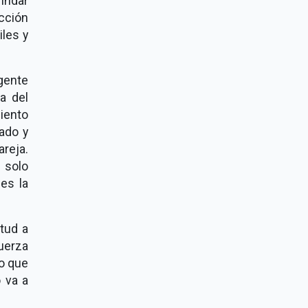
indar
ección
iles y
gente
a del
miento
sado y
areja.
o solo
es la
tud a
uerza
jo que
 va a