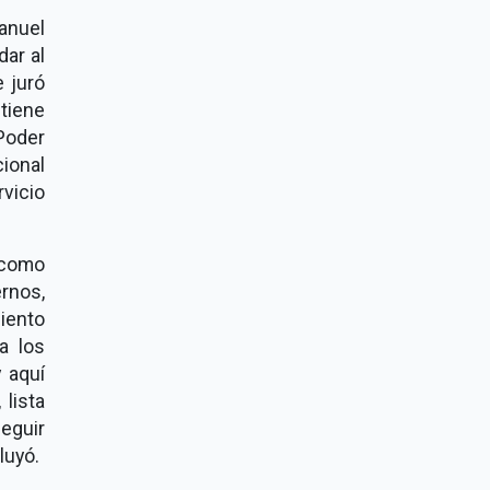
anuel
ar al
e juró
tiene
 Poder
ional
rvicio
 como
rnos,
iento
a los
 aquí
lista
seguir
luyó.