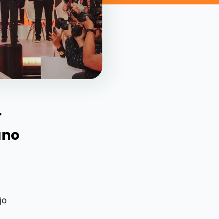
r
ano
jo