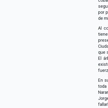
coba
segur
por p
de mi
Al c
tien
prese
Ciuda
que s
El ár
exis
fuerz
En s
toda
Naran
Jorg
falla