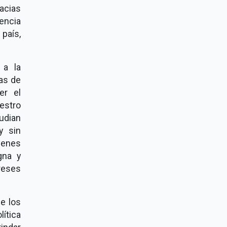
acias
rencia
país,
 a la
as de
er el
estro
tudian
y sin
venes
gna y
reses
e los
lítica