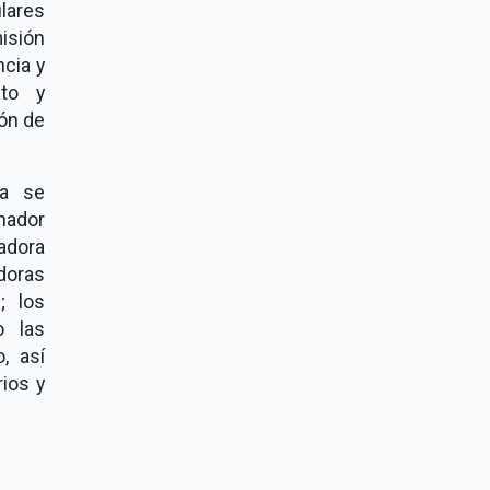
lares
isión
ncia y
sto y
ón de
ca se
nador
adora
adoras
; los
o las
, así
ios y