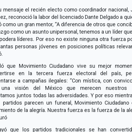
u mensaje el recién electo como coordinador nacional, 
z, reconoció la labor del licenciado Dante Delgado a qu
ió como un gran mentor, “A diferencia de otros que conci
azgo como un asunto unipersonal, tenemos a un líder qu
odera líderes. Por eso no existe ninguna otra fuerza po
tantas personas jóvenes en posiciones políticas relevan
ó.
ló que Movimiento Ciudadano vive su mejor momen
ertirse en la tercera fuerza electoral del país, p
entarse a campañas ilegales: “Con mística, con convicc
una visión del México que merecen nuestros h
otamos juntos todas las adversidades. Y por eso mientra
s partidos parecen un funeral, Movimiento Ciudadano 
iento de la alegría. Nuestra fuerza es la fuerza de la ale
uró
ayó que los partidos tradicionales se han converti