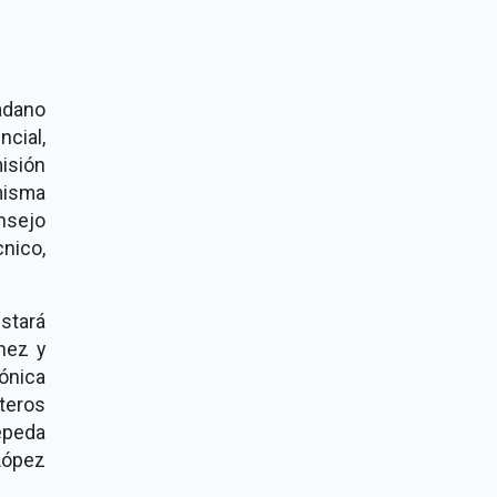
adano
ncial,
isión
misma
nsejo
nico,
stará
nez y
ónica
steros
epeda
López