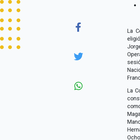
La C
eligi
Jorg
Oper
sesi
Naci
Fran
La C
cons
como
Magañ
Manc
Hern
Ocho