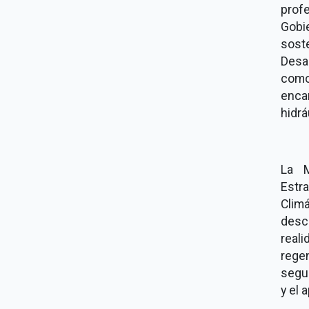
prof
Gobi
sost
Desar
como
enca
hidrá
La M
Estr
Clim
desca
real
regen
segur
y el