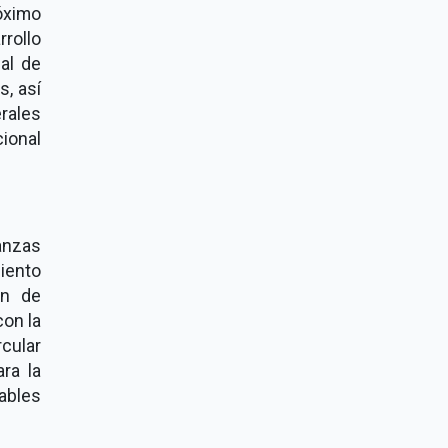
óximo
rollo
al de
s, así
rales
ional
anzas
iento
an de
con la
cular
ara la
tables