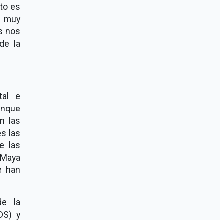
eto es
r muy
os nos
de la
tal e
unque
n las
es las
e las
n Maya
e han
de la
DS) y