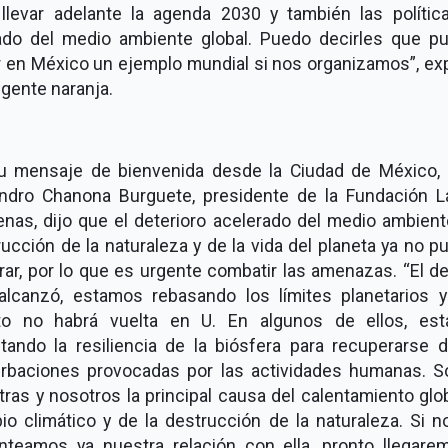
 llevar adelante la agenda 2030 y también las polític
ado del medio ambiente global. Puedo decirles que p
r en México un ejemplo mundial si nos organizamos”, ex
rigente naranja.
u mensaje de bienvenida desde la Ciudad de México, e
andro Chanona Burguete, presidente de la Fundación L
nas, dijo que el deterioro acelerado del medio ambient
ucción de la naturaleza y de la vida del planeta ya no 
ar, por lo que es urgente combatir las amenazas. “El d
alcanzó, estamos rebasando los límites planetarios 
to no habrá vuelta en U. En algunos de ellos, es
itando la resiliencia de la biósfera para recuperarse 
urbaciones provocadas por las actividades humanas. 
ras y nosotros la principal causa del calentamiento glob
io climático y de la destrucción de la naturaleza. Si n
anteamos ya nuestra relación con ella, pronto llegare