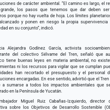
tuciones de carácter ambiental. “El camino es largo, el r
grande, los pasos que tenemos que dar deben se
os porque no hay vuelta de hoja. Los límites planetari
alcanzado y ponen en riesgo la propia supervivencia 
dad en su conjunto”, indicó.
icia Alejandra Godínez García, activista socioambien
grante del colectivo Sélvame del Tren, señaló que a
co tiene buenas leyes en materia ambiental, no existe
mientas ni los recursos para vigilar que se cumplan pu
ridades han recortado el presupuesto y el personal d
tuciones encargadas. En ese sentido, advirtió que el Tre
e a sumarse a todos los impactos ambientales que s
ado en la Península de Yucatán.
mbajador Miguel Ruiz Cabañas-Izquierdo, director 
iativa sobre los Objetivos de Desarrollo Sostenible (O