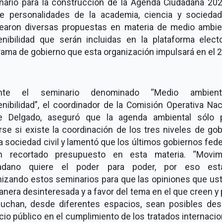
nario para la construcción de la Agenda Ciudadana 202
e personalidades de la academia, ciencia y sociedad 
tearon diversas propuestas en materia de medio ambie
enibilidad que serán incluidas en la plataforma electo
ama de gobierno que esta organización impulsará en el 
ante el seminario denominado “Medio ambien
nibilidad”, el coordinador de la Comisión Operativa Nac
e Delgado, aseguró que la agenda ambiental sólo 
rse si existe la coordinación de los tres niveles de go
a sociedad civil y lamentó que los últimos gobiernos fed
n recortado presupuesto en esta materia. “Movim
adano quiere el poder para poder, por eso es
nizando estos seminarios para que las opiniones que us
nera desinteresada y a favor del tema en el que creen y 
luchan, desde diferentes espacios, sean posibles des
cio público en el cumplimiento de los tratados internaci