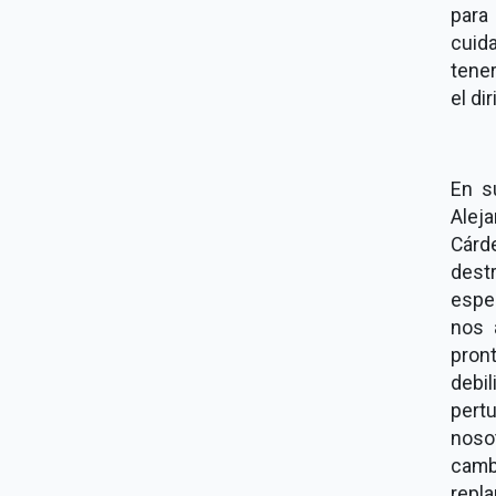
para
cuid
tene
el di
En s
Alej
Cárde
destr
esper
nos 
pron
debil
pert
nosot
camb
repl