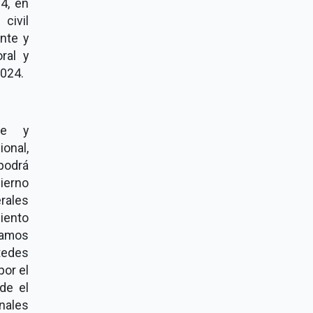
4, en
civil
nte y
ral y
2024.
te y
ional,
podrá
bierno
erales
iento
tamos
tedes
por el
de el
onales