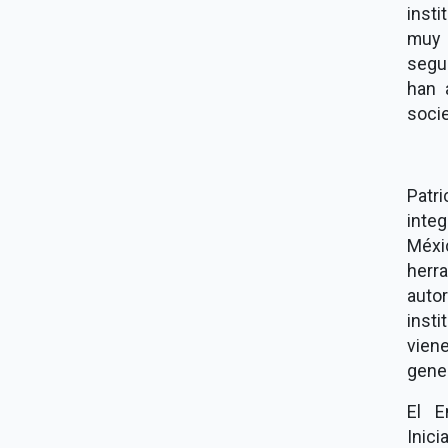
insti
muy 
segur
han 
socie
Patr
inte
Méxi
herra
auto
insti
vien
gener
El E
Inic