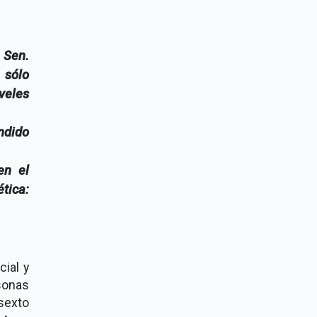
 Sen.
 sólo
iveles
ndido
en el
tica:
ial y
sonas
sexto