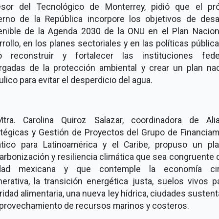
esor del Tecnológico de Monterrey, pidió que el pr
erno de la República incorpore los objetivos de desar
enible de la Agenda 2030 de la ONU en el Plan Nacion
rollo, en los planes sectoriales y en las políticas pública
 reconstruir y fortalecer las instituciones fede
rgadas de la protección ambiental y crear un plan nac
ulico para evitar el desperdicio del agua.
tra. Carolina Quiroz Salazar, coordinadora de Ali
atégicas y Gestión de Proyectos del Grupo de Financiam
ático para Latinoamérica y el Caribe, propuso un pl
rbonización y resiliencia climática que sea congruente 
idad mexicana y que contemple la economía cir
erativa, la transición energética justa, suelos vivos p
idad alimentaria, una nueva ley hídrica, ciudades susten
 aprovechamiento de recursos marinos y costeros.