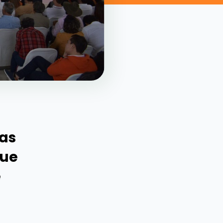
tas
que
e