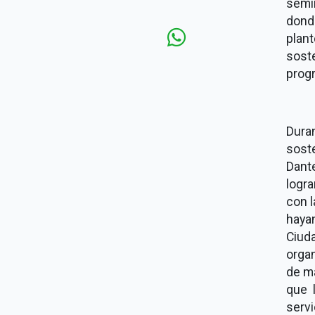
semi
dond
plan
sost
progr
Dur
soste
Dant
logra
con l
haya
Ciud
orga
de ma
que 
servi