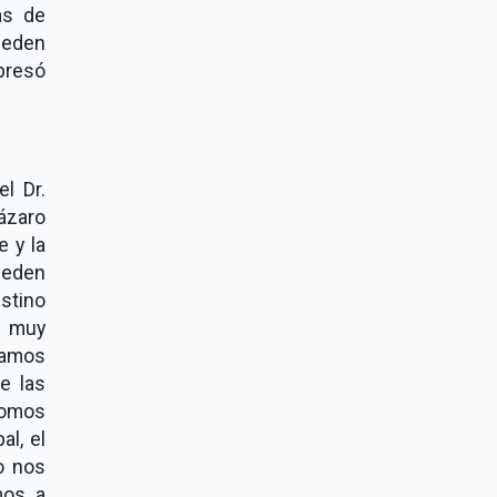
as de
ueden
presó
l Dr.
ázaro
e y la
pueden
estino
y muy
tamos
de las
Somos
al, el
o nos
mos a