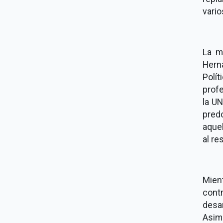
vario
La m
Hern
Polít
profe
la UN
pred
aque
al re
Mien
contr
desar
Asim