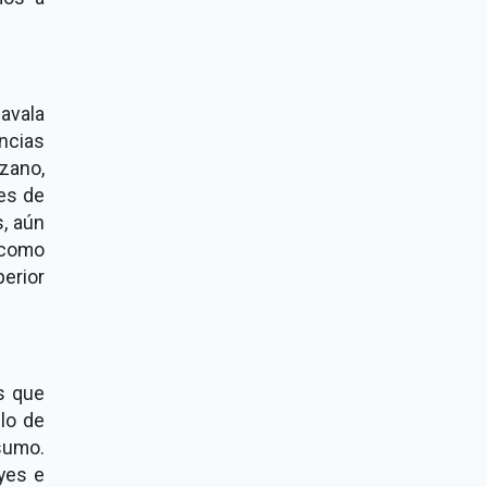
avala
ncias
rzano,
les de
s, aún
 como
erior
s que
elo de
nsumo.
yes e