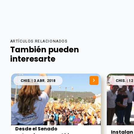
ARTÍCULOS RELACIONADOS
También pueden
interesarte
CHIS.
| 3 ABR. 2018
CHIS.
| 12
Desde el Senado
Instalan