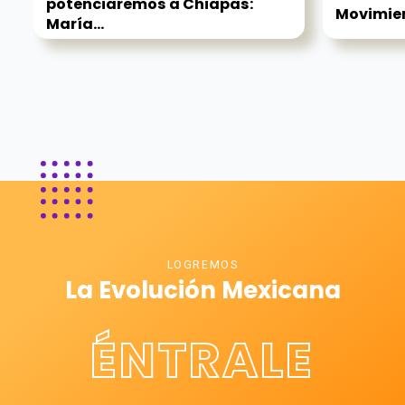
potenciaremos a Chiapas:
Movimien
María...
LOGREMOS
La Evolución Mexicana
ÉNTRALE