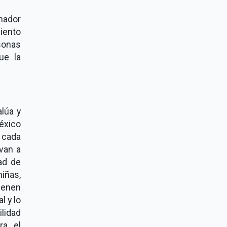
nador
iento
sonas
ue la
lúa y
éxico
 cada
van a
ad de
iñas,
tienen
l y lo
ilidad
ra el