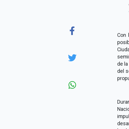
Con l
posib
Ciud
semi
de l
del s
prop
Dura
Naci
impu
desa