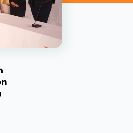
n
ón
u