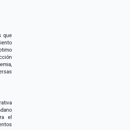
es que
miento
ptimo
cción
emia,
versas
ativa
adano
ra el
entos