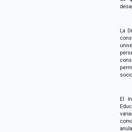
desar
La D
cons
univ
pers
cons
per
soci
El I
Educ
vari
como
anul