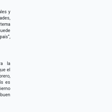
ales y
ades,
istema
puede
aís”,
ra la
ue el
brero,
ís es
ierno
 buen