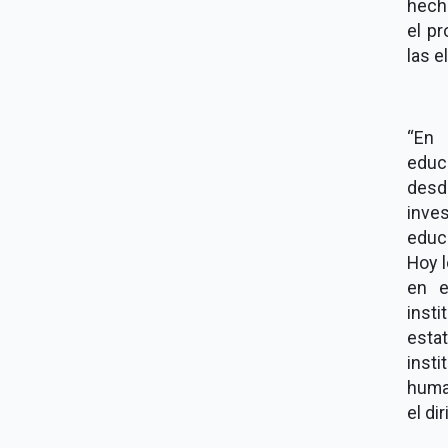
hech
el pr
las e
“En 
educ
desd
inve
educ
Hoy l
en e
inst
esta
insti
huma
el di