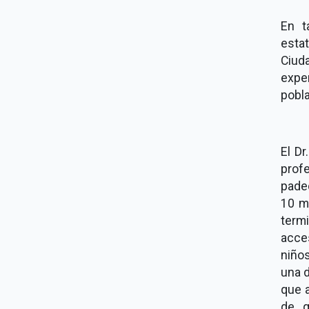
En t
esta
Ciud
expe
pobl
El D
prof
pade
10 m
term
acce
niños
una d
que a
de q