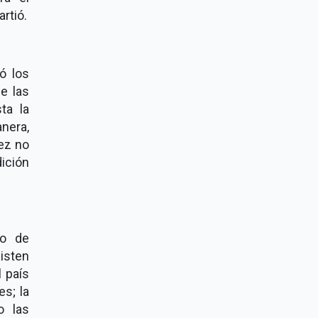
rtió.
ó los
e las
ta la
nera,
ez no
ción
io de
isten
 país
s; la
o las