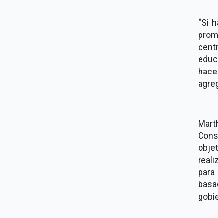
“Si h
prom
centr
educ
hace
agre
Mart
Cons
objet
real
para
basa
gobi