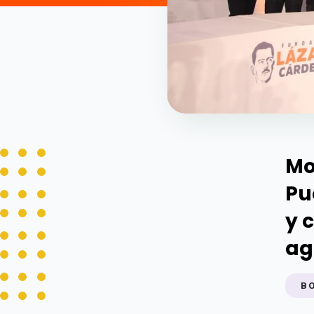
Mo
Pu
y 
ag
B