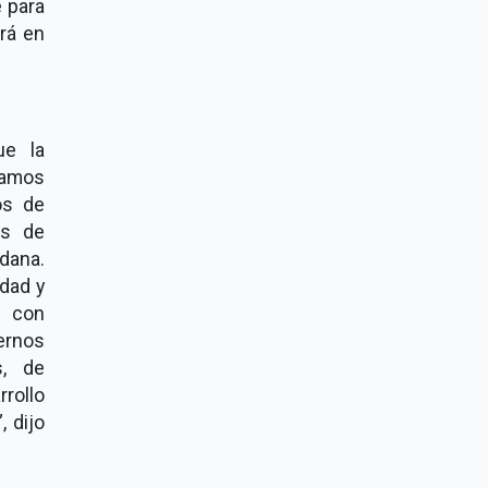
 para
ará en
ue la
tamos
os de
es de
dana.
edad y
a con
ernos
s, de
rrollo
 dijo