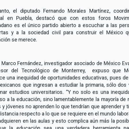
anto, el diputado Fernando Morales Martínez, coordi
tal en Puebla, destacó que con estos foros Movim
adano es el único partido abierto a escuchar a las per
rtas y a la sociedad civil para construir el México q
ación se merece.
r. Marco Fernández, investigador asociado de México Eva
esor del Tecnológico de Monterrey, expuso que M
ce una inequidad de oportunidades educativas, pues de
exicanos que ingresan a estudiar la primaria, sólo dos 
inar estudios universitarios. “Y no solo es una inequid
so a la educación, sino lamentablemente la mayoría de n
 y jóvenes no aprenden lo que tendrían que aprender y 
istancia respecto a lo que se requiere en el mundo labora
dquieren en las aulas y esto complica aún más la posib
ue la educación sea una verdadera herramienta pa