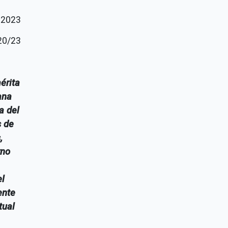
 2023
20/23
érita
ana
a del
s de
,
rno
el
ente
tual