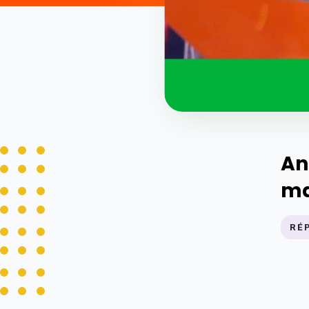
An
ma
RÉ