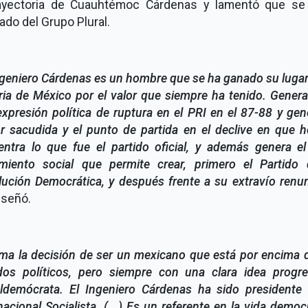
rayectoria de Cuauhtémoc Cárdenas y lamentó que se
ado del Grupo Plural.
ngeniero Cárdenas es un hombre que se ha ganado su lugar
ria de México por el valor que siempre ha tenido. Gener
xpresión política de ruptura en el PRI en el 87-88 y gen
r sacudida y el punto de partida en el declive en que h
entra lo que fue el partido oficial, y además genera el
miento social que permite crear, primero el Partido 
ución Democrática, y después frente a su extravío renu
reseñó.
ma la decisión de ser un mexicano que está por encima 
idos políticos, pero siempre con una clara idea progres
aldemócrata. El Ingeniero Cárdenas ha sido presidente 
nacional Socialista. (...) Es un referente en la vida democ