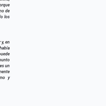
porque
no de
o los
 y, en
había
 puede
 punto
 es un
mente
smo y