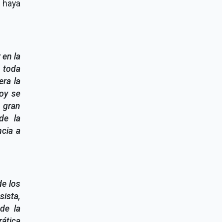
 haya
 en la
a toda
era la
oy se
 gran
de la
ncia a
de los
ista,
de la
rática