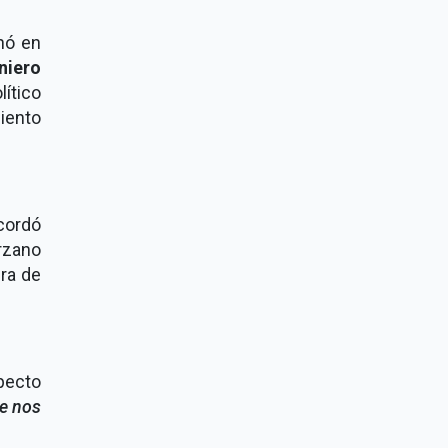
ó en
niero
ítico
iento
cordó
rzano
ura de
pecto
ue nos