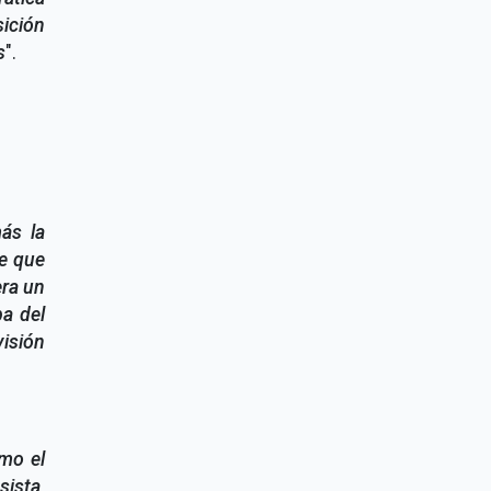
ición
s
".
ás la
de que
era un
ba del
isión
mo el
sista,