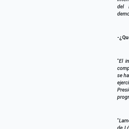
del 
democ
-¿Qu
"
El i
compa
se ha
ejerc
Pres
progr
"
Lame
de Ló