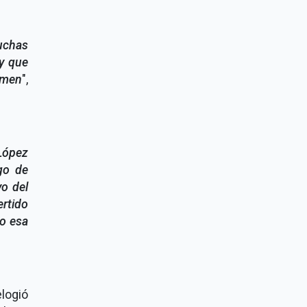
uchas
oy que
timen
",
 López
go de
yo del
rtido
ro esa
elogió