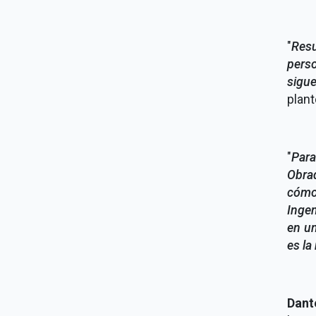
"
Resu
perso
sigue
plant
"
Para
Obra
cómo 
Inge
en un
es la
Dant