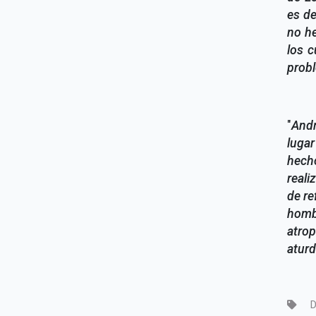
es de
no h
los 
prob
"
Andr
luga
hecho
reali
de re
homb
atro
aturd
D