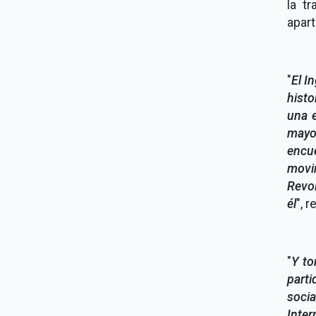
la t
apart
"
El I
histo
una e
mayo
encu
movi
Revol
él
", 
"
Y to
part
soci
Inter