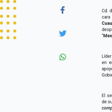
Cd. 
cara
Cua
desp
"
Mex
Líde
en e
apoyó
Gobie
El s
de su
comp