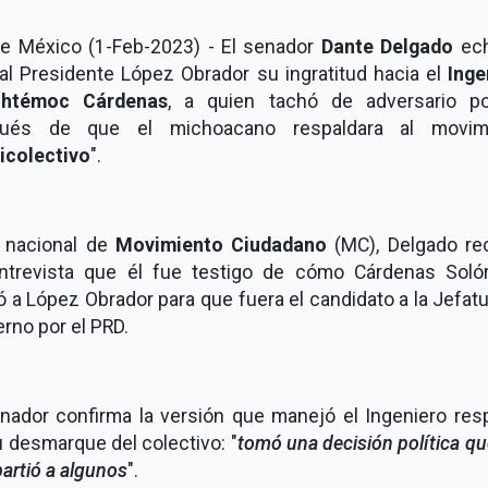
de México (1-Feb-2023) - El senador
Dante Delgado
ech
 al Presidente López Obrador su ingratitud hacia el
Inge
uhtémoc Cárdenas
, a quien tachó de adversario pol
ués de que el michoacano respaldara al movim
icolectivo
".
r nacional de
Movimiento Ciudadano
(MC), Delgado re
ntrevista que él fue testigo de cómo Cárdenas Soló
 a López Obrador para que fuera el candidato a la Jefat
rno por el PRD.
enador confirma la versión que manejó el Ingeniero res
 desmarque del colectivo: "
tomó una decisión política q
artió a algunos
".