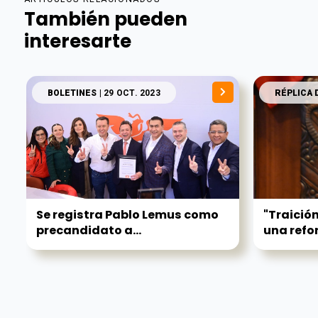
También pueden
interesarte
BOLETINES
| 29 OCT. 2023
RÉPLICA 
Se registra Pablo Lemus como
"Traición
precandidato a...
una refor