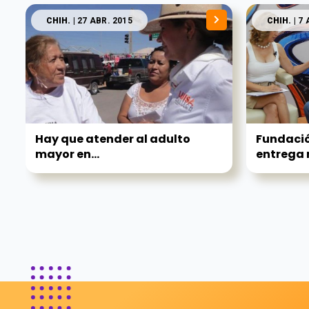
CHIH.
| 27 ABR. 2015
CHIH.
| 7
Hay que atender al adulto
Fundació
mayor en...
entrega 