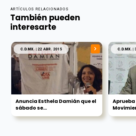
ARTÍCULOS RELACIONADOS
También pueden
interesarte
C.D.MX.
| 22 ABR. 2015
C.D.MX.
| 
Anuncia Esthela Damián que el
Aprueba 
sábado se...
Movimien