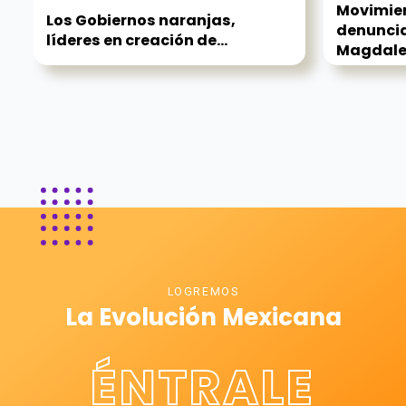
Movimie
Los Gobiernos naranjas,
denuncia
líderes en creación de...
Magdale
LOGREMOS
La Evolución Mexicana
ÉNTRALE