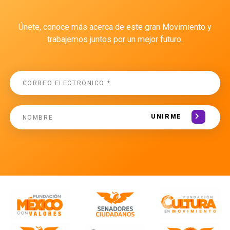
Únete, conoce más acerca de este gran Movimiento y
trabajemos juntos por un mejor futuro.
UNIRME