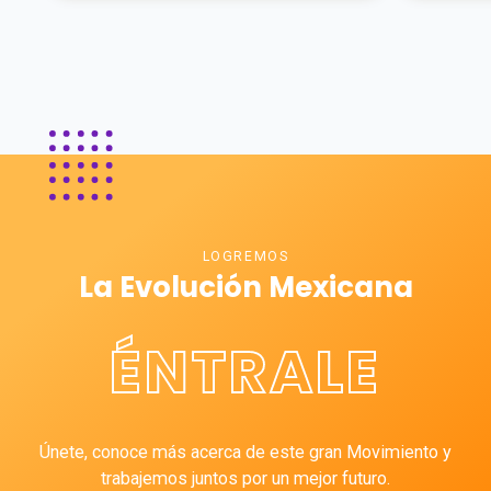
LOGREMOS
La Evolución Mexicana
ÉNTRALE
Únete, conoce más acerca de este gran Movimiento y
trabajemos juntos por un mejor futuro.