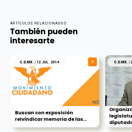
ARTÍCULOS RELACIONADOS
También pueden
interesarte
C.D.MX.
| 12 JUL. 2014
C.D.MX.
| 
Organiza
Buscan con exposición
legislat
reivindicar memoria de las...
diputado