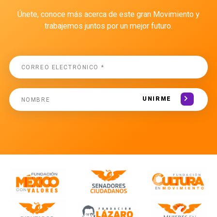
Únete, conoce más acerca de este gran Movimiento y
trabajemos juntos por un mejor futuro.
UNIRME