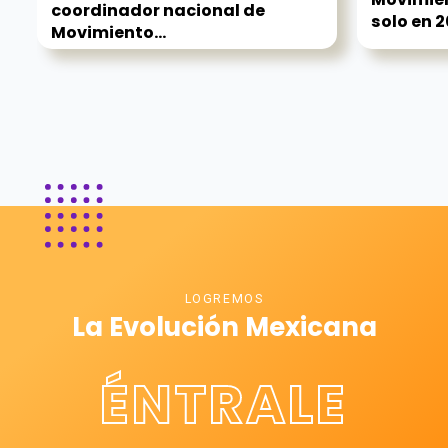
coordinador nacional de
solo en 2
Movimiento...
LOGREMOS
La Evolución Mexicana
ÉNTRALE