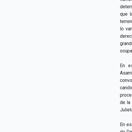
deter
que l
terre
lo va
derec
grand
ocupa
En es
Asamb
convo
candi
proce
de la
Julie
En es
de Di