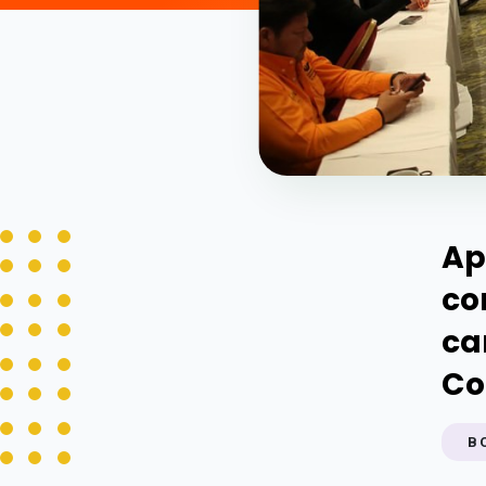
Ap
co
ca
Co
B