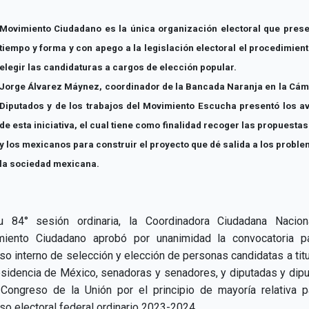
Movimiento Ciudadano es la única organización electoral que prese
tiempo y forma y con apego a la legislación electoral el procedimien
elegir las candidaturas a cargos de elección popular.
Jorge Álvarez Máynez, coordinador de la Bancada Naranja en la Cám
Diputados y de los trabajos del Movimiento Escucha presentó los a
de esta iniciativa, el cual tiene como finalidad recoger las propuestas
y los mexicanos para construir el proyecto que dé salida a los probl
la sociedad mexicana.
 84° sesión ordinaria, la Coordinadora Ciudadana Nacio
iento Ciudadano aprobó por unanimidad la convocatoria p
so interno de selección y elección de personas candidatas a titu
esidencia de México, senadoras y senadores, y diputadas y dip
 Congreso de la Unión por el principio de mayoría relativa p
so electoral federal ordinario 2023-2024