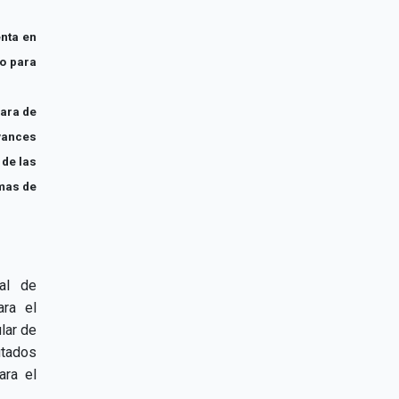
nta en
to para
ara de
vances
 de las
emas de
nal de
ara el
lar de
utados
ara el