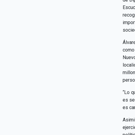
Escuc
recog
impor
socie
Álvar
como 
Nuevo
local
millo
perso
“Lo q
es se
es ca
Asimi
ejerc
polít