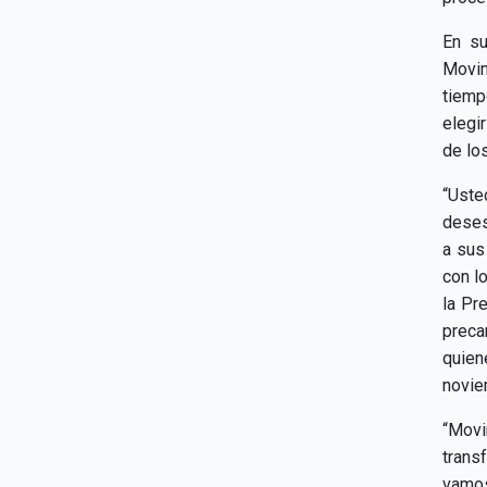
En su
Movim
tiemp
elegi
de los
“Ust
deses
a sus
con l
la Pr
preca
quien
novie
“Movi
transf
vamos