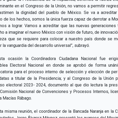
minante en el Congreso de la Unión, no vamos a permitir regre
astimen la dignidad del pueblo de México. Se va a acreditar
no de los hechos, somos la única fuerza capaz de derrotar a Mo
mos a lograr. Vamos a acreditar que las nuevas generaciones 
ho a imaginar el nuevo México con visión de futuro, de innovació
eza que se requiere para colocar a nuestro país donde se m
r la vanguardia del desarrollo universal”, subrayó.
ta ocasión la Coordinadora Ciudadana Nacional fue erig
lea Electoral Nacional en donde se aprobó de forma unán
catoria para el proceso interno de selección y elección de pe
datas a titular de la Presidencia; y al Congreso de la Unión p
so electoral 2023- 2024, documento al que dio lectura la pres
 Comisión Nacional de Convenciones y Procesos Internos, lice
ta Macías Rábago.
ta misma reunión, el coordinador de la Bancada Naranja en la 
putados, Jorge Álvarez Máynez, presentó los avances del Movi