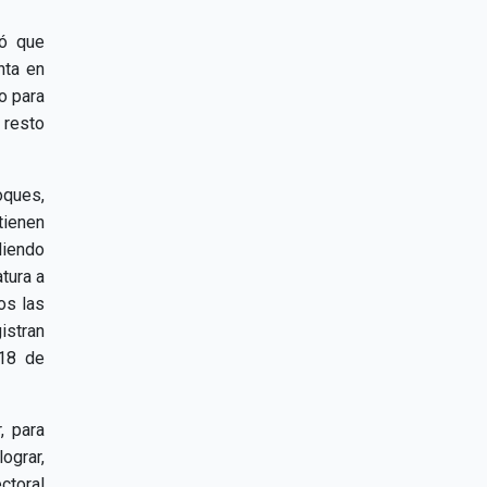
có que
nta en
o para
 resto
ques,
tienen
liendo
tura a
os las
istran
 18 de
, para
lograr,
ctoral