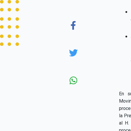
En su
Movim
proce
la Pr
al H.
proce