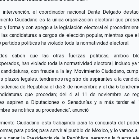
 intervención, el coordinador nacional Dante Delgado desta
iento Ciudadano es la única organización electoral que prese
o y forma y con apego a la legislación electoral el procedimient
r las candidaturas a cargos de elección popular, mientras que el
 partidos políticas ha violado toda la normatividad electoral.
edes saben que las otras fuerzas políticas, ambos blo
perados, han violado toda la normatividad electoral, incluso ya 
 candidaturas, con fraude a la ley. Movimiento Ciudadano, cump
os plazos legales, tendremos registro de aspirantes a la candida
esidencia de República el día 3 de noviembre y el día 6 tendrem
ndidaturas que procedan; del 4 al 11 de noviembre se reg
es aspiren a Diputaciones o Senadurías y a más tardar el
mbre se notifica su procedencia”, anunció
miento Ciudadano está trabajando para la conquista del poder
ormar, para poder, para servir al pueblo de México, y lo vamos a 
 a ganar la Presidencia de la República, seremos la fuerza ele