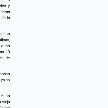
xico y
ideran
 de la
stados
lipas,
 otras
van 10
nes de
rsonas
 ya no
te los
 vieja
róximo