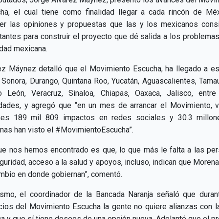
ha, el cual tiene como finalidad llegar a cada rincón de Mé
er las opiniones y propuestas que las y los mexicanos cons
tantes para construir el proyecto que dé salida a los problemas
dad mexicana.
ez Máynez detalló que el Movimiento Escucha, ha llegado a e
Sonora, Durango, Quintana Roo, Yucatán, Aguascalientes, Tamau
 León, Veracruz, Sinaloa, Chiapas, Oaxaca, Jalisco, entre
idades, y agregó que “en un mes de arrancar el Movimiento, 
nes 189 mil 809 impactos en redes sociales y 30.3 millo
nas han visto el #MovimientoEscucha”.
ue nos hemos encontrado es que, lo que más le falta a las pe
guridad, acceso a la salud y apoyos, incluso, indican que Morena
mbio en donde gobiernan”, comentó.
smo, el coordinador de la Bancada Naranja señaló que duran
icios del Movimiento Escucha la gente no quiere alianzas con la
ica y que sí tiene deseos de una opción nueva. Adelantó que el p