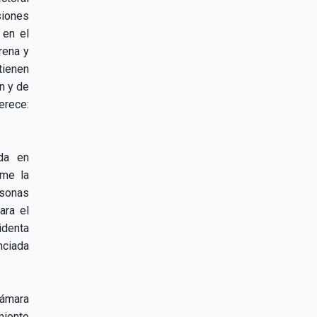
siones
 en el
rena y
tienen
n y de
erece:
ida en
ime la
rsonas
ara el
identa
nciada
Cámara
miento