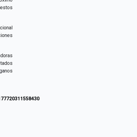
 estos
cional
iones
adoras
utados
rganos
2177720311558430