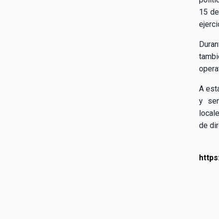
15 de
ejerc
Duran
tamb
opera
A est
y sen
local
de di
http