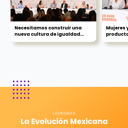
Necesitamos construir una
Mujeres 
nueva cultura de igualdad...
producto
LOGREMOS
La Evolución Mexicana