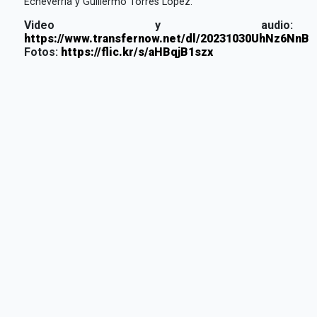
Echeverría y Guillermo Torres López.
Video y audio:
https://www.transfernow.net/dl/20231030UhNz6NnB
Fotos:
https://flic.kr/s/aHBqjB1szx