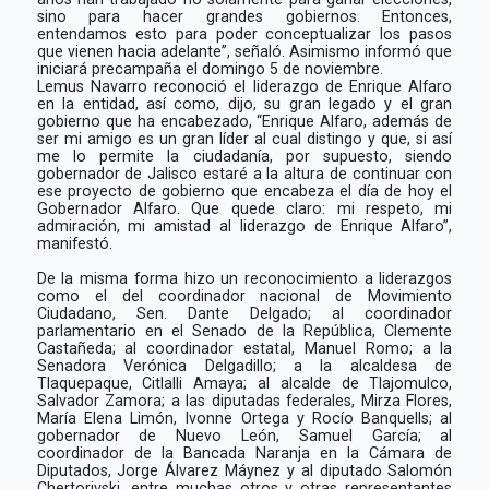
sino para hacer grandes gobiernos. Entonces,
entendamos esto para poder conceptualizar los pasos
que vienen hacia adelante”, señaló. Asimismo informó que
iniciará precampaña el domingo 5 de noviembre.
Lemus Navarro reconoció el liderazgo de Enrique Alfaro
en la entidad, así como, dijo, su gran legado y el gran
gobierno que ha encabezado, “Enrique Alfaro, además de
ser mi amigo es un gran líder al cual distingo y que, si así
me lo permite la ciudadanía, por supuesto, siendo
gobernador de Jalisco estaré a la altura de continuar con
ese proyecto de gobierno que encabeza el día de hoy el
Gobernador Alfaro. Que quede claro: mi respeto, mi
admiración, mi amistad al liderazgo de Enrique Alfaro”,
manifestó.
De la misma forma hizo un reconocimiento a liderazgos
como el del coordinador nacional de Movimiento
Ciudadano, Sen. Dante Delgado; al coordinador
parlamentario en el Senado de la República, Clemente
Castañeda; al coordinador estatal, Manuel Romo; a la
Senadora Verónica Delgadillo; a la alcaldesa de
Tlaquepaque, Citlalli Amaya; al alcalde de Tlajomulco,
Salvador Zamora; a las diputadas federales, Mirza Flores,
María Elena Limón, Ivonne Ortega y Rocío Banquells; al
gobernador de Nuevo León, Samuel García; al
coordinador de la Bancada Naranja en la Cámara de
Diputados, Jorge Álvarez Máynez y al diputado Salomón
Chertorivski, entre muchas otros y otras representantes