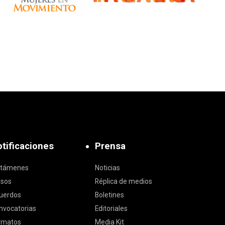
tificaciones
Prensa
ctámenes
Noticias
isos
Réplica de medios
uerdos
Boletines
nvocatorias
Editoriales
rmatos
Media Kit