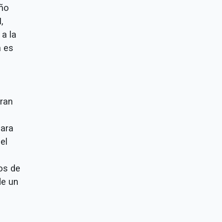
año
,
a la
a es
gran
para
el
os de
de un