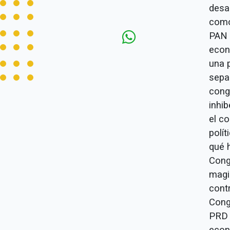
desa
como
PAN 
econ
una p
sepa
cong
inhi
el co
polí
qué h
Cong
magi
cont
Cong
PRD 
econ