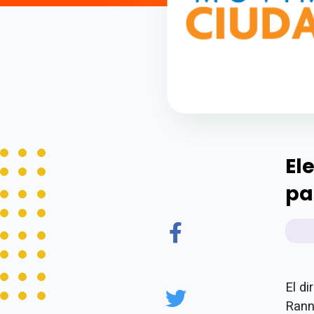
El
pa
El d
Ranna