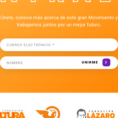
Únete, conoce más acerca de este gran Movimiento y
trabajemos juntos por un mejor futuro.
UNIRME