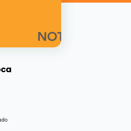
oca
gado