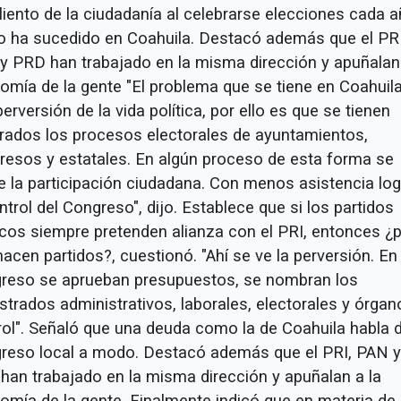
liento de la ciudadanía al celebrarse elecciones cada 
 ha sucedido en Coahuila. Destacó además que el PRI
y PRD han trabajado en la misma dirección y apuñalan 
omía de la gente "El problema que se tiene en Coahuil
erversión de la vida política, por ello es que se tienen
rados los procesos electorales de ayuntamientos,
resos y estatales. En algún proceso de esta forma se
be la participación ciudadana. Con menos asistencia lo
ntrol del Congreso", dijo. Establece que si los partidos
ticos siempre pretenden alianza con el PRI, entonces ¿
acen partidos?, cuestionó. "Ahí se ve la perversión. En 
reso se aprueban presupuestos, se nombran los
strados administrativos, laborales, electorales y órgan
rol". Señaló que una deuda como la de Coahuila habla 
reso local a modo. Destacó además que el PRI, PAN y
han trabajado en la misma dirección y apuñalan a la
omía de la gente. Finalmente indicó que en materia de