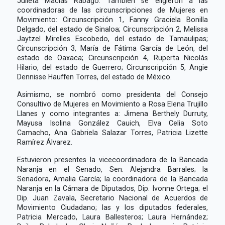
Julieta Macías Rábago. También se eligieron a las
coordinadoras de las circunscripciones de Mujeres en
Movimiento: Circunscripción 1, Fanny Graciela Bonilla
Delgado, del estado de Sinaloa; Circunscripción 2, Melissa
Jaytzel Mirelles Escobedo, del estado de Tamaulipas;
Circunscripción 3, María de Fátima García de León, del
estado de Oaxaca; Circunscripción 4, Ruperta Nicolás
Hilario, del estado de Guerrero; Circunscripción 5, Angie
Dennisse Hauffen Torres, del estado de México.
Asimismo, se nombró como presidenta del Consejo
Consultivo de Mujeres en Movimiento a Rosa Elena Trujillo
Llanes y como integrantes a: Jimena Berthely Durruty,
Mayusa Isolina González Cauich, Elva Celia Soto
Camacho, Ana Gabriela Salazar Torres, Patricia Lizette
Ramírez Álvarez.
Estuvieron presentes la vicecoordinadora de la Bancada
Naranja en el Senado, Sen. Alejandra Barrales; la
Senadora, Amalia García; la coordinadora de la Bancada
Naranja en la Cámara de Diputados, Dip. Ivonne Ortega; el
Dip. Juan Zavala, Secretario Nacional de Acuerdos de
Movimiento Ciudadano; las y los diputados federales,
Patricia Mercado, Laura Ballesteros; Laura Hernández;