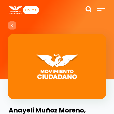
Colima
Anayeli Muñoz Moreno,